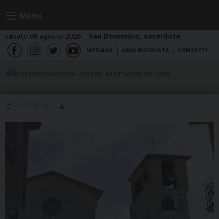
Skip
Menu
to
content
sabato 08 agosto 2026
San Domenico, sacerdote
WEBMAIL
AREA RISERVATA
CONTATTI
fb
ig
tw
yt
5 OTTOBRE 2016