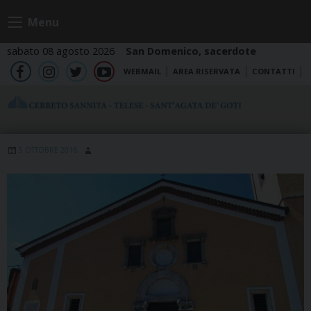
Skip
Menu
to
content
sabato 08 agosto 2026
San Domenico, sacerdote
WEBMAIL
AREA RISERVATA
CONTATTI
fb
ig
tw
yt
5 OTTOBRE 2016