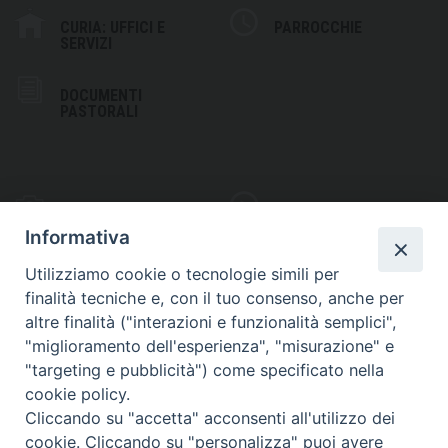
CURIA: UFFICI E
PARROCCHIE
SERVIZI
DOCUMENTI
PASTORALI
PHOTOGALLERY
VIDEOGALLERY
Informativa
Utilizziamo cookie o tecnologie simili per
finalità tecniche e, con il tuo consenso, anche per
altre finalità ("interazioni e funzionalità semplici",
S
EDE VESCOVILE
"miglioramento dell'esperienza", "misurazione" e
Piazza Wojtyla, 1
"targeting e pubblicità") come specificato nella
82032 Cerreto Sannita (BN)
cookie policy.
Cliccando su "accetta" acconsenti all'utilizzo dei
Telefax: (+39) 0824 861115
cookie. Cliccando su "personalizza" puoi avere
Email: info@diocesicerreto.it