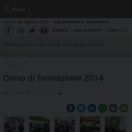
Skip
Menu
to
content
sabato 08 agosto 2026
San Domenico, sacerdote
WEBMAIL
AREA RISERVATA
CONTATTI
fb
ig
tw
yt
UFFICIO SCUOLA
Corso di formazione 2014
GALLERIA
1 GENNAIO 2014