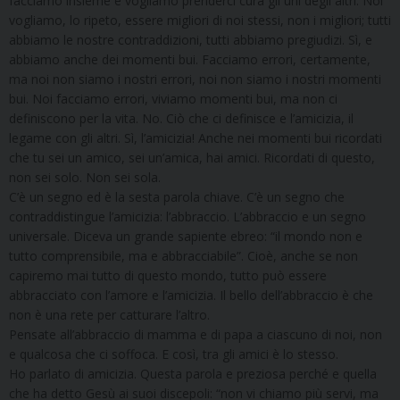
facciamo insieme e vogliamo prenderci cura gli uni degli altri. Noi
vogliamo, lo ripeto, essere migliori di noi stessi, non i migliori; tutti
abbiamo le nostre contraddizioni, tutti abbiamo pregiudizi. Sì, e
abbiamo anche dei momenti bui. Facciamo errori, certamente,
ma noi non siamo i nostri errori, noi non siamo i nostri momenti
bui. Noi facciamo errori, viviamo momenti bui, ma non ci
definiscono per la vita. No. Ciò che ci definisce e l’amicizia, il
legame con gli altri. Sì, l’amicizia! Anche nei momenti bui ricordati
che tu sei un amico, sei un’amica, hai amici. Ricordati di questo,
non sei solo. Non sei sola.
C’è un segno ed è la sesta parola chiave. C’è un segno che
contraddistingue l’amicizia: l’abbraccio. L’abbraccio e un segno
universale. Diceva un grande sapiente ebreo: “il mondo non e
tutto comprensibile, ma e abbracciabile”. Cioè, anche se non
capiremo mai tutto di questo mondo, tutto può essere
abbracciato con l’amore e l’amicizia. Il bello dell’abbraccio è che
non è una rete per catturare l’altro.
Pensate all’abbraccio di mamma e di papa a ciascuno di noi, non
e qualcosa che ci soffoca. E così, tra gli amici è lo stesso.
Ho parlato di amicizia. Questa parola e preziosa perché e quella
che ha detto Gesù ai suoi discepoli: “non vi chiamo più servi, ma