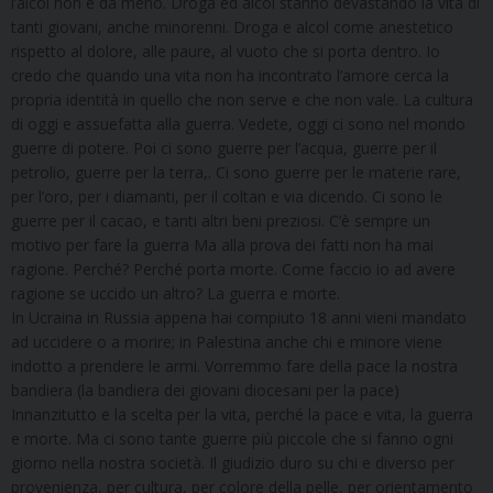
l’alcol non è da meno. Droga ed alcol stanno devastando la vita di
tanti giovani, anche minorenni. Droga e alcol come anestetico
rispetto al dolore, alle paure, al vuoto che si porta dentro. Io
credo che quando una vita non ha incontrato l’amore cerca la
propria identità in quello che non serve e che non vale. La cultura
di oggi e assuefatta alla guerra. Vedete, oggi ci sono nel mondo
guerre di potere. Poi ci sono guerre per l’acqua, guerre per il
petrolio, guerre per la terra,. Ci sono guerre per le materie rare,
per l’oro, per i diamanti, per il coltan e via dicendo. Ci sono le
guerre per il cacao, e tanti altri beni preziosi. C’è sempre un
motivo per fare la guerra Ma alla prova dei fatti non ha mai
ragione. Perché? Perché porta morte. Come faccio io ad avere
ragione se uccido un altro? La guerra e morte.
In Ucraina in Russia appena hai compiuto 18 anni vieni mandato
ad uccidere o a morire; in Palestina anche chi e minore viene
indotto a prendere le armi. Vorremmo fare della pace la nostra
bandiera (la bandiera dei giovani diocesani per la pace)
Innanzitutto e la scelta per la vita, perché la pace e vita, la guerra
e morte. Ma ci sono tante guerre più piccole che si fanno ogni
giorno nella nostra società. Il giudizio duro su chi e diverso per
provenienza, per cultura, per colore della pelle, per orientamento