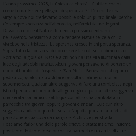
L’anno prossimo, 2025, la Chiesa celebrerà il Giubileo che ha
come tema: Essere pellegrini di speranza. Sì, Dio mette una
virgola dove noi credevamo possibile solo un punto finale, perché
c’è sempre speranza nell’abbraccio, nell’amicizia, nei legami.
Davanti a noi ce il Natale domenica prossima entriamo
nell’avvento, pensiamo a come rendere Natale felice a chi lo
vivrebbe nella tristezza. La speranza cresce in chi porta speranza.
Soprattutto la speranza di non essere lasciati soli o dimenticati.
Portiamo la gioia del Natale a chi non ha una vita illuminata dalla
luce degli addobbi natalizi. Alcuni giovani pensavano di portare un
dono ai bambini dell’ospedale “San Pio” di Benevento al reparto
pediatrico, qualcun altro di fare raccolta di alimenti fuori ai
supermercati, Qualcun altro suggeriva di fare una tombolata negli
istituti per anziani portando allegria e gioia qualcun altro suggeriva
una serata con amici disabili qualcun altro una tombolata in
parrocchia tra giovani oppure giovani e anziani. Qualcun altro
suggeriva andiamo qualche sera a Napoli a portare una fetta di
panettone e qualcosa da mangiare A chi vive per strada
Possiamo farlo? una delle parole chiave è stata: insieme. Insieme
possiamo. Insieme forse anche tra parrocchie tra amici di altre