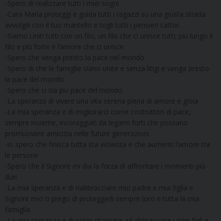
-Spero di realizzare tutti i miei sogni
-Cara Maria proteggi e guida tutti i ragazzi su una giusta strada
avvolgili con il tuo mantello e togli tutti i pensieri cattivi
-Siamo Uniti tutti con un filo, un filo che ci unisce tutti; più lungo il
filo e più forte è l’amore che ci unisce
-Spero che venga presto la pace nel mondo
-Spero di che le famiglie siano unite e senza litigi e venga presto
la pace del mondo
-Spero che ci sia più pace del mondo
-La speranza di vivere una vita serena piena di amore e gioia
-La mia speranza e di migliorarci come costruttori di pace,
sempre insieme, incoraggiati da legami forti che possano
promuovere amicizia nelle future generazioni
-io spero che finisca tutta sta violenza e che aumenti l’amore tra
le persone
-Spero che il Signore mi dia la forza di affrontare i momenti più
duri
-La mia speranza e di riabbracciare mio padre e mia figlia e
Signore mio ti prego di proteggerli sempre loro e tutta la mia
famiglia
-La mia speranza e di poter ritornare ad abbracciare i miei figli e