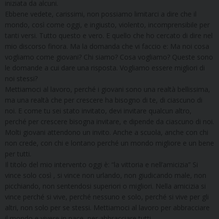
iniziata da alcuni.
Ebbene vedete, carissimi, non possiamo limitarci a dire che il
mondo, così come oggi, e ingiusto, violento, incomprensibile per
tanti versi. Tutto questo e vero. E quello che ho cercato di dire nel
mio discorso finora. Ma la domanda che vi faccio e: Ma noi cosa
vogliamo come giovani? Chi siamo? Cosa vogliamo? Queste sono
le domande a cui dare una risposta. Vogliamo essere migliori di
noi stessi?
Mettiamoci al lavoro, perché i giovani sono una realtà bellissima,
ma una realtà che per crescere ha bisogno di te, di ciascuno di
noi. E come tu sei stato invitato, devi invitare qualcun altro,
perché per crescere bisogna invitare, e dipende da ciascuno di noi.
Molti giovani attendono un invito. Anche a scuola, anche con chi
non crede, con chi e lontano perché un mondo migliore e un bene
per tutti.
Il titolo del mio intervento oggi è: “la vittoria e nell’amicizia” Si
vince solo così , si vince non urlando, non giudicando male, non
picchiando, non sentendosi superiori o migliori. Nella amicizia si
vince perché si vive, perché nessuno e solo, perché si vive per gli
altri, non solo per se stessi. Mettiamoci al lavoro per abbracciare
il mondo e vivere in pace, per abbracciare tutti.