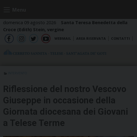
Skip
Menu
to
content
domenica 09 agosto 2026
Santa Teresa Benedetta della
Croce (Edith) Stein, vergine
WEBMAIL
AREA RISERVATA
CONTATTI
fb
ig
tw
yt
INTERVENTO
Riflessione del nostro Vescovo
Giuseppe in occasione della
Giornata diocesana dei Giovani
a Telese Terme