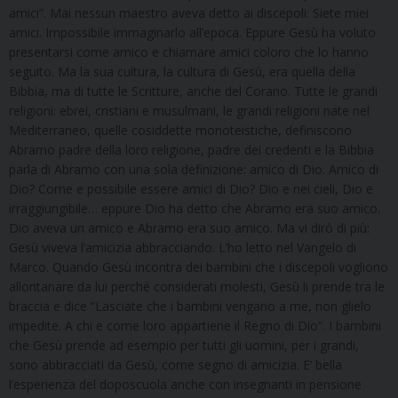
amici”. Mai nessun maestro aveva detto ai discepoli: Siete miei
amici. Impossibile immaginarlo all’epoca. Eppure Gesù ha voluto
presentarsi come amico e chiamare amici coloro che lo hanno
seguito. Ma la sua cultura, la cultura di Gesù, era quella della
Bibbia, ma di tutte le Scritture, anche del Corano. Tutte le grandi
religioni: ebrei, cristiani e musulmani, le grandi religioni nate nel
Mediterraneo, quelle cosiddette monoteistiche, definiscono
Abramo padre della loro religione, padre dei credenti e la Bibbia
parla di Abramo con una sola definizione: amico di Dio. Amico di
Dio? Come e possibile essere amici di Dio? Dio e nei cieli, Dio e
irraggiungibile… eppure Dio ha detto che Abramo era suo amico.
Dio aveva un amico e Abramo era suo amico. Ma vi dirò di più:
Gesù viveva l’amicizia abbracciando. L’ho letto nel Vangelo di
Marco. Quando Gesù incontra dei bambini che i discepoli vogliono
allontanare da lui perché considerati molesti, Gesù li prende tra le
braccia e dice “Lasciate che i bambini vengano a me, non glielo
impedite. A chi e come loro appartiene il Regno di Dio”. I bambini
che Gesù prende ad esempio per tutti gli uomini, per i grandi,
sono abbracciati da Gesù, come segno di amicizia. E’ bella
l’esperienza del doposcuola anche con insegnanti in pensione