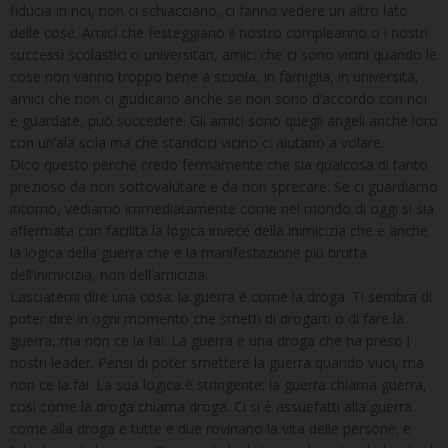
fiducia in noi, non ci schiacciano, ci fanno vedere un altro lato
delle cose. Amici che festeggiano il nostro compleanno o i nostri
successi scolastici o universitari, amici che ci sono vicini quando le
cose non vanno troppo bene a scuola, in famiglia, in università,
amici che non ci giudicano anche se non sono d’accordo con noi
e guardate, può succedere. Gli amici sono quegli angeli anche loro
con un’ala sola ma che standoci vicino ci aiutano a volare.
Dico questo perché credo fermamente che sia qualcosa di tanto
prezioso da non sottovalutare e da non sprecare. Se ci guardiamo
intorno, vediamo immediatamente come nel mondo di oggi si sia
affermata con facilita la logica invece della inimicizia che e anche
la logica della guerra che e la manifestazione più brutta
dell’inimicizia, non dell’amicizia.
Lasciatemi dire una cosa: la guerra è come la droga. Ti sembra di
poter dire in ogni momento che smetti di drogarti o di fare la
guerra, ma non ce la fai. La guerra è una droga che ha preso i
nostri leader. Pensi di poter smettere la guerra quando vuoi, ma
non ce la fai. La sua logica è stringente: la guerra chiama guerra,
così come la droga chiama droga. Ci si è assuefatti alla guerra
come alla droga e tutte e due rovinano la vita delle persone; e