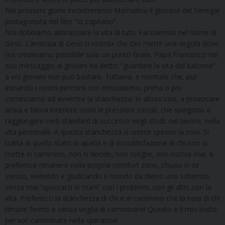
Nei prossimi giorni incontreremo Mamadou il giovane del Senegal
protagonista del film “Io capitano”.
Noi dobbiamo abbracciare la vita di tutti. Facciamolo nel nome di
Gesù. L’amicizia di Gesù ci ricorda che Dio mette una virgola dove
noi credevamo possibile solo un punto finale. Papa Francesco nel
suo messaggio ai giovani ha detto: “guardare la vita dal balcone”
a voi giovani non può bastare. Tuttavia, e normale che, pur
iniziando i nostri percorsi con entusiasmo, prima o poi
cominciamo ad avvertire la stanchezza. In alcuni casi, a provocare
ansia e fatica interiore sono le pressioni sociali, che spingono a
raggiungere certi standard di successo negli studi, nel lavoro, nella
vita personale. A questa stanchezza si unisce spesso la noia. Si
tratta di quello stato di apatia e di insoddisfazione di chi non si
mette in cammino, non si decide, non sceglie, non rischia mai, e
preferisce rimanere nella propria comfort zone, chiuso in se
stesso, vedendo e giudicando il mondo da dietro uno schermo,
senza mai “sporcarsi le mani” con i problemi, con gli altri, con la
vita. Preferisco la stanchezza di chi e in cammino che la noia di chi
rimane fermo e senza voglia di camminare! Questo e il mio invito
per voi: camminate nella speranza!