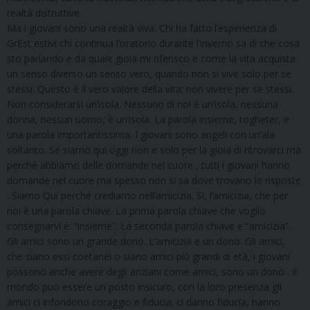
realtà distruttive
Ma i giovani sono una realtà viva. Chi ha fatto l’esperienza di
GrEst estivi chi continua l’oratorio durante l’inverno sa di che cosa
sto parlando e da quale gioia mi riferisco e come la vita acquista
un senso diverso un senso vero, quando non si vive solo per se
stessi. Questo è il vero valore della vita: non vivere per se stessi.
Non considerarsi un’isola. Nessuno di noi è un’isola, nessuna
donna, nessun uomo, è un’isola. La parola insieme, togheter, e
una parola importantissima. I giovani sono angeli con un’ala
soltanto. Se siamo qui oggi non e solo per la gioia di ritrovarci ma
perché abbiamo delle domande nel cuore , tutti i giovani hanno
domande nel cuore ma spesso non si sa dove trovano le risposte
. Siamo Qui perché crediamo nell’amicizia. Sì, l’amicizia, che per
noi è una parola chiave. La prima parola chiave che voglio
consegnarvi è: “insieme”. La seconda parola chiave e “amicizia”.
Gli amici sono un grande dono. L’amicizia e un dono. Gli amici,
che siano essi coetanei o siano amici più grandi di età, i giovani
possono anche avere degli anziani come amici, sono un dono . Il
mondo può essere un posto insicuro, con la loro presenza gli
amici ci infondono coraggio e fiducia; ci danno fiducia, hanno