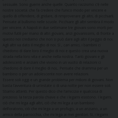
sessuale. Sono guerre anche quelle. Quanto razzismo c’è nelle
nostre società: che fa credere che l’unico modo per vincere e
quello di offendere, di gridare, di rimproverare gli altri, di picchiarli.
Pensate al bullismo nelle scuole. Picchiare gli altri sembra il modo
per vincere. A Napoli in due settimane tre giovani sono morti per
motivi futili per mano di altri giovani, anzi giovanissimi, di fronte a
questo noi crediamo che non si può dare agli altri il peggio di noi.
Agli altri va dato il meglio di noi. Sì , cari amici, i bambini ci
chiedono di dare loro il meglio di noi e questo crea una nuova
strada nella loro vita e anche nella nostra. Tanti giovani e gli
adolescenti e anziani che vivono in un vuoto di relazioni ci
chiedono di dare il meglio di noi,. Pensate che dramma per un
bambino o per un adolescente non avere relazioni.
Essere soli oggi e un grande problema per milioni di giovani. Non
basta l’avventura di un’estate o di una notte per non essere soli.
Stiamo attenti. Per questo dico che l’amicizia e qualcosa di
prezioso. la terza parola chiave e che i legami esistono. I legami,
ciò che mi lega agli altri, ciò che mi lega a un bambino
dell’oratorio, ciò che mi lega a un profugo, a un anziano, a un
amico della parrocchia, che mi lega ai mei genitori. Sì, i legami