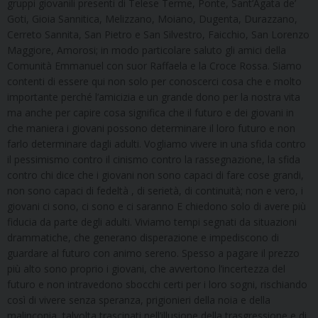
gruppi giovanili presenti di Telese Terme, Ponte, Sant’Agata de’
Goti, Gioia Sannitica, Melizzano, Moiano, Dugenta, Durazzano,
Cerreto Sannita, San Pietro e San Silvestro, Faicchio, San Lorenzo
Maggiore, Amorosi; in modo particolare saluto gli amici della
Comunità Emmanuel con suor Raffaela e la Croce Rossa. Siamo
contenti di essere qui non solo per conoscerci cosa che e molto
importante perché l’amicizia e un grande dono per la nostra vita
ma anche per capire cosa significa che il futuro e dei giovani in
che maniera i giovani possono determinare il loro futuro e non
farlo determinare dagli adulti. Vogliamo vivere in una sfida contro
il pessimismo contro il cinismo contro la rassegnazione, la sfida
contro chi dice che i giovani non sono capaci di fare cose grandi,
non sono capaci di fedeltà , di serietà, di continuità; non e vero, i
giovani ci sono, ci sono e ci saranno E chiedono solo di avere più
fiducia da parte degli adulti. Viviamo tempi segnati da situazioni
drammatiche, che generano disperazione e impediscono di
guardare al futuro con animo sereno. Spesso a pagare il prezzo
più alto sono proprio i giovani, che avvertono l’incertezza del
futuro e non intravedono sbocchi certi per i loro sogni, rischiando
così di vivere senza speranza, prigionieri della noia e della
malinconia, talvolta trascinati nell’illusione della trasgressione e di