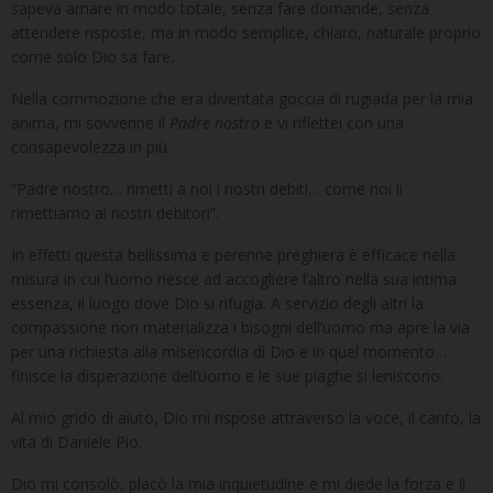
sapeva amare in modo totale, senza fare domande, senza
attendere risposte, ma in modo semplice, chiaro, naturale proprio
come solo Dio sa fare.
Nella commozione che era diventata goccia di rugiada per la mia
anima, mi sovvenne il
Padre nostro
e vi riflettei con una
consapevolezza in più.
“Padre nostro… rimetti a noi i nostri debiti… come noi li
rimettiamo ai nostri debitori”.
In effetti questa bellissima e perenne preghiera è efficace nella
misura in cui l’uomo riesce ad accogliere l’altro nella sua intima
essenza, il luogo dove Dio si rifugia. A servizio degli altri la
compassione non materializza i bisogni dell’uomo ma apre la via
per una richiesta alla misericordia di Dio e in quel momento…
finisce la disperazione dell’uomo e le sue piaghe si leniscono.
Al mio grido di aiuto, Dio mi rispose attraverso la voce, il canto, la
vita di Daniele Pio.
Dio mi consolò, placò la mia inquietudine e mi diede la forza e il