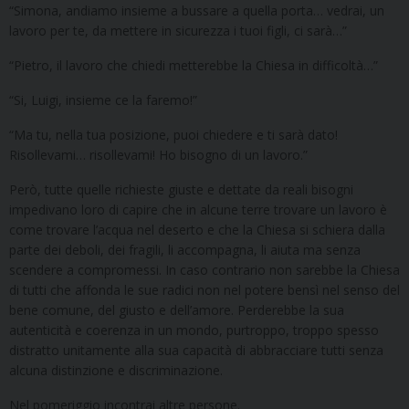
“Simona, andiamo insieme a bussare a quella porta… vedrai, un
lavoro per te, da mettere in sicurezza i tuoi figli, ci sarà…”
“Pietro, il lavoro che chiedi metterebbe la Chiesa in difficoltà…”
“Si, Luigi, insieme ce la faremo!”
“Ma tu, nella tua posizione, puoi chiedere e ti sarà dato!
Risollevami… risollevami! Ho bisogno di un lavoro.”
Però, tutte quelle richieste giuste e dettate da reali bisogni
impedivano loro di capire che in alcune terre trovare un lavoro è
come trovare l’acqua nel deserto e che la Chiesa si schiera dalla
parte dei deboli, dei fragili, li accompagna, li aiuta ma senza
scendere a compromessi. In caso contrario non sarebbe la Chiesa
di tutti che affonda le sue radici non nel potere bensì nel senso del
bene comune, del giusto e dell’amore. Perderebbe la sua
autenticità e coerenza in un mondo, purtroppo, troppo spesso
distratto unitamente alla sua capacità di abbracciare tutti senza
alcuna distinzione e discriminazione.
Nel pomeriggio incontrai altre persone.