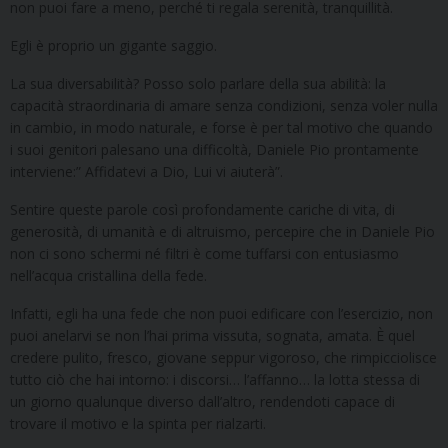
non puoi fare a meno, perché ti regala serenità, tranquillità.
Egli è proprio un gigante saggio.
La sua diversabilità? Posso solo parlare della sua abilità: la
capacità straordinaria di amare senza condizioni, senza voler nulla
in cambio, in modo naturale, e forse è per tal motivo che quando
i suoi genitori palesano una difficoltà, Daniele Pio prontamente
interviene:” Affidatevi a Dio, Lui vi aiuterà”.
Sentire queste parole così profondamente cariche di vita, di
generosità, di umanità e di altruismo, percepire che in Daniele Pio
non ci sono schermi né filtri è come tuffarsi con entusiasmo
nell’acqua cristallina della fede.
Infatti, egli ha una fede che non puoi edificare con l’esercizio, non
puoi anelarvi se non l’hai prima vissuta, sognata, amata. È quel
credere pulito, fresco, giovane seppur vigoroso, che rimpicciolisce
tutto ciò che hai intorno: i discorsi… l’affanno… la lotta stessa di
un giorno qualunque diverso dall’altro, rendendoti capace di
trovare il motivo e la spinta per rialzarti.