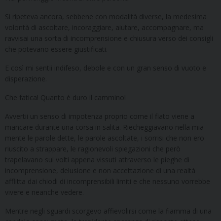
Si ripeteva ancora, sebbene con modalità diverse, la medesima
volontà di ascoltare, incoraggiare, aiutare, accompagnare, ma
ravvisai una sorta di incomprensione e chiusura verso dei consigli
che potevano essere giustificati.
E così mi sentii indifeso, debole e con un gran senso di vuoto e
disperazione.
Che fatica! Quanto è duro il cammino!
Avvertii un senso di impotenza proprio come il fiato viene a
mancare durante una corsa in salita. Riecheggiavano nella mia
mente le parole dette, le parole ascoltate, i sorrisi che non ero
riuscito a strappare, le ragionevoli spiegazioni che però
trapelavano sui volti appena vissuti attraverso le pieghe di
incomprensione, delusione e non accettazione di una realtà
afflitta dai chiodi di incomprensibili limiti e che nessuno vorrebbe
vivere e neanche vedere.
Mentre negli sguardi scorgevo affievolirsi come la fiamma di una