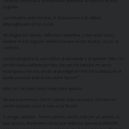
candela consumata, la trepidante speranza di risposte attese,
sognate.
La solitudine della miseria, la frustrazione e la rabbia
attanagliavano il mio cuore.
Mi rifugiai nel silenzio della mia cappellina, il mio asilo sicuro,
davanti al mio Signore. Volevo trovare un po’ di pace, un po’ di
conforto.
La mia preghiera fu una raffica di domande e di lamenti “Mio Dio
perché tanta sofferenza? Mio Dio perché talvolta mi sento
incompreso nel mio modo di prodigarmi? Perché la delusione di
quelle persone arde in me come fuoco?”
Mio Dio, fa male, tanto male tutto questo!
Mi avevi promesso che mi saresti stato accanto, che non mi
avresti lasciato solo! Io non ce la faccio!
Ti prego, aiutami… fammi sentire, anche solo per un attimo, la
tua carezza; illuminami con la luce della tua speranza affinché