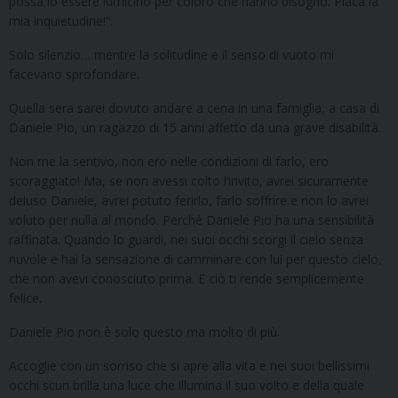
possa io essere lumicino per coloro che hanno bisogno. Placa la
mia inquietudine!”.
Solo silenzio… mentre la solitudine e il senso di vuoto mi
facevano sprofondare.
Quella sera sarei dovuto andare a cena in una famiglia, a casa di
Daniele Pio, un ragazzo di 15 anni affetto da una grave disabilità.
Non me la sentivo, non ero nelle condizioni di farlo, ero
scoraggiato! Ma, se non avessi colto l’invito, avrei sicuramente
deluso Daniele, avrei potuto ferirlo, farlo soffrire e non lo avrei
voluto per nulla al mondo. Perché Daniele Pio ha una sensibilità
raffinata. Quando lo guardi, nei suoi occhi scorgi il cielo senza
nuvole e hai la sensazione di camminare con lui per questo cielo,
che non avevi conosciuto prima. E ciò ti rende semplicemente
felice.
Daniele Pio non è solo questo ma molto di più.
Accoglie con un sorriso che si apre alla vita e nei suoi bellissimi
occhi scuri brilla una luce che illumina il suo volto e della quale