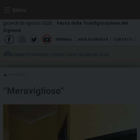
Skip
Menu
to
content
giovedì 06 agosto 2026
Festa della Trasfigurazione del
Signore
WEBMAIL
AREA RISERVATA
CONTATTI
fb
ig
tw
yt
INTERVENTO
“Meraviglioso”