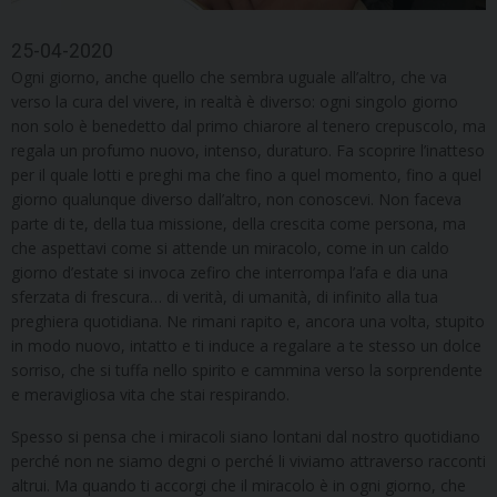
25-04-2020
Ogni giorno, anche quello che sembra uguale all’altro, che va
verso la cura del vivere, in realtà è diverso: ogni singolo giorno
non solo è benedetto dal primo chiarore al tenero crepuscolo, ma
regala un profumo nuovo, intenso, duraturo. Fa scoprire l’inatteso
per il quale lotti e preghi ma che fino a quel momento, fino a quel
giorno qualunque diverso dall’altro, non conoscevi. Non faceva
parte di te, della tua missione, della crescita come persona, ma
che aspettavi come si attende un miracolo, come in un caldo
giorno d’estate si invoca zefiro che interrompa l’afa e dia una
sferzata di frescura… di verità, di umanità, di infinito alla tua
preghiera quotidiana. Ne rimani rapito e, ancora una volta, stupito
in modo nuovo, intatto e ti induce a regalare a te stesso un dolce
sorriso, che si tuffa nello spirito e cammina verso la sorprendente
e meravigliosa vita che stai respirando.
Spesso si pensa che i miracoli siano lontani dal nostro quotidiano
perché non ne siamo degni o perché li viviamo attraverso racconti
altrui. Ma quando ti accorgi che il miracolo è in ogni giorno, che