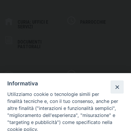
CURIA: UFFICI E
PARROCCHIE
SERVIZI
DOCUMENTI
PASTORALI
PHOTOGALLERY
VIDEOGALLERY
Informativa
Utilizziamo cookie o tecnologie simili per
finalità tecniche e, con il tuo consenso, anche per
altre finalità ("interazioni e funzionalità semplici",
S
EDE VESCOVILE
"miglioramento dell'esperienza", "misurazione" e
Piazza Wojtyla, 1
"targeting e pubblicità") come specificato nella
82032 Cerreto Sannita (BN)
cookie policy.