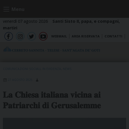
Skip
Menu
to
content
venerdì 07 agosto 2026
Santi Sisto II, papa, e compagni,
martiri
WEBMAIL
AREA RISERVATA
CONTATTI
fb
ig
tw
yt
COMUNICAZIONI SOCIALI
,
IN EVIDENZA
,
NEWS
27 AGOSTO 2025
𝐋𝐚 𝐂𝐡𝐢𝐞𝐬𝐚 𝐢𝐭𝐚𝐥𝐢𝐚𝐧𝐚 𝐯𝐢𝐜𝐢𝐧𝐚 𝐚𝐢
𝐏𝐚𝐭𝐫𝐢𝐚𝐫𝐜𝐡𝐢 𝐝𝐢 𝐆𝐞𝐫𝐮𝐬𝐚𝐥𝐞𝐦𝐦𝐞