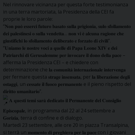
Nel rinnovare vicinanza per questa forte testimonianza
in una terra martoriata, la Presidenza della CEI fa
proprie le loro parole:
“𝐍𝐨𝐧 𝐩𝐮𝐨̀ 𝐞𝐬𝐬𝐞𝐫𝐜𝐢 𝐟𝐮𝐭𝐮𝐫𝐨 𝐛𝐚𝐬𝐚𝐭𝐨 𝐬𝐮𝐥𝐥𝐚 𝐩𝐫𝐢𝐠𝐢𝐨𝐧𝐢𝐚, 𝐬𝐮𝐥𝐨 𝐬𝐟𝐨𝐥𝐥𝐚𝐦𝐞𝐧𝐭𝐨
𝐝𝐞𝐢 𝐩𝐚𝐥𝐞𝐬𝐭𝐢𝐧𝐞𝐬𝐢 𝐨 𝐬𝐮𝐥𝐥𝐚 𝐯𝐞𝐧𝐝𝐞𝐭𝐭𝐚… 𝐧𝐨𝐧 𝐯𝐢 𝐞̀ 𝐚𝐥𝐜𝐮𝐧𝐚 𝐫𝐚𝐠𝐢𝐨𝐧𝐞 𝐜𝐡𝐞
𝐠𝐢𝐮𝐬𝐭𝐢𝐟𝐢𝐜𝐡𝐢 𝐥𝐨 𝐬𝐟𝐨𝐥𝐥𝐚𝐦𝐞𝐧𝐭𝐨 𝐝𝐞𝐥𝐢𝐛𝐞𝐫𝐚𝐭𝐨 𝐞 𝐟𝐨𝐫𝐳𝐚𝐭𝐨 𝐝𝐢 𝐜𝐢𝐯𝐢𝐥𝐢”.
“𝐔𝐧𝐢𝐚𝐦𝐨 𝐥𝐞 𝐧𝐨𝐬𝐭𝐫𝐞 𝐯𝐨𝐜𝐢 𝐚 𝐪𝐮𝐞𝐥𝐥𝐞 𝐝𝐢 𝐏𝐚𝐩𝐚 𝐋𝐞𝐨𝐧𝐞 𝐗𝐈𝐕 𝐞 𝐝𝐞𝐢
𝐏𝐚𝐭𝐫𝐢𝐚𝐫𝐜𝐡𝐢 𝐝𝐢 𝐆𝐞𝐫𝐮𝐬𝐚𝐥𝐞𝐦𝐦𝐞 𝐩𝐞𝐫 𝐢𝐧𝐯𝐨𝐜𝐚𝐫𝐞 𝐢𝐥 𝐝𝐨𝐧𝐨 𝐝𝐞𝐥𝐥𝐚 𝐩𝐚𝐜𝐞 –
afferma la Presidenza CEI – e chiedere con
determinazione che 𝐥𝐚 𝐜𝐨𝐦𝐮𝐧𝐢𝐭𝐚̀ 𝐢𝐧𝐭𝐞𝐫𝐧𝐚𝐳𝐢𝐨𝐧𝐚𝐥𝐞 𝐢𝐧𝐭𝐞𝐫𝐯𝐞𝐧𝐠𝐚
per fermare questa 𝐬𝐭𝐫𝐚𝐠𝐞 𝐢𝐧𝐬𝐞𝐧𝐬𝐚𝐭𝐚, per 𝐥𝐚 𝐥𝐢𝐛𝐞𝐫𝐚𝐳𝐢𝐨𝐧𝐞 𝐝𝐞𝐠𝐥𝐢
𝐨𝐬𝐭𝐚𝐠𝐠𝐢, un 𝐜𝐞𝐬𝐬𝐚𝐭𝐞 𝐢𝐥 𝐟𝐮𝐨𝐜𝐨 𝐩𝐞𝐫𝐦𝐚𝐧𝐞𝐧𝐭𝐞 e il pieno rispetto del
𝐝𝐢𝐫𝐢𝐭𝐭𝐨 𝐮𝐦𝐚𝐧𝐢𝐭𝐚𝐫𝐢𝐨”.
𝐀 𝐪𝐮𝐞𝐬𝐭𝐢 𝐭𝐞𝐦𝐢 𝐬𝐚𝐫𝐚̀ 𝐝𝐞𝐝𝐢𝐜𝐚𝐭𝐨 𝐢𝐥 𝐏𝐞𝐫𝐦𝐚𝐧𝐞𝐧𝐭𝐞 𝐝𝐞𝐥 𝐂𝐨𝐧𝐬𝐢𝐠𝐥𝐢𝐨
𝐄𝐩𝐢𝐬𝐜𝐨𝐩𝐚𝐥𝐞, in programma dal 22 al 24 settembre a
𝐆𝐨𝐫𝐢𝐳𝐢𝐚, terra di confine e di dialogo.
Martedì 23 settembre, alle ore 20 in piazza Transalpina,
si terrà un 𝐦𝐨𝐦𝐞𝐧𝐭𝐨 𝐝𝐢 𝐩𝐫𝐞𝐠𝐡𝐢𝐞𝐫𝐚 𝐩𝐞𝐫 𝐥𝐚 𝐩𝐚𝐜𝐞 con i giovani