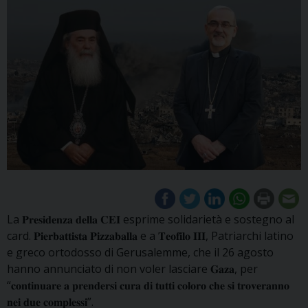
La 𝐏𝐫𝐞𝐬𝐢𝐝𝐞𝐧𝐳𝐚 𝐝𝐞𝐥𝐥𝐚 𝐂𝐄𝐈 esprime solidarietà e sostegno al
card. 𝐏𝐢𝐞𝐫𝐛𝐚𝐭𝐭𝐢𝐬𝐭𝐚 𝐏𝐢𝐳𝐳𝐚𝐛𝐚𝐥𝐥𝐚 e a 𝐓𝐞𝐨𝐟𝐢𝐥𝐨 𝐈𝐈𝐈, Patriarchi latino
e greco ortodosso di Gerusalemme, che il 26 agosto
hanno annunciato di non voler lasciare 𝐆𝐚𝐳𝐚, per
“𝐜𝐨𝐧𝐭𝐢𝐧𝐮𝐚𝐫𝐞 𝐚 𝐩𝐫𝐞𝐧𝐝𝐞𝐫𝐬𝐢 𝐜𝐮𝐫𝐚 𝐝𝐢 𝐭𝐮𝐭𝐭𝐢 𝐜𝐨𝐥𝐨𝐫𝐨 𝐜𝐡𝐞 𝐬𝐢 𝐭𝐫𝐨𝐯𝐞𝐫𝐚𝐧𝐧𝐨
𝐧𝐞𝐢 𝐝𝐮𝐞 𝐜𝐨𝐦𝐩𝐥𝐞𝐬𝐬𝐢”.