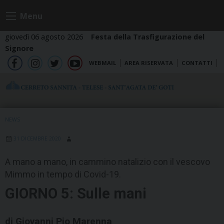
Skip
Menu
to
content
giovedì 06 agosto 2026
Festa della Trasfigurazione del
Signore
WEBMAIL
AREA RISERVATA
CONTATTI
fb
ig
tw
yt
NEWS
31 DICEMBRE 2020
A mano a mano, in cammino natalizio con il vescovo
Mimmo in tempo di Covid-19.
GIORNO 5: Sulle mani
di Giovanni Pio Marenna