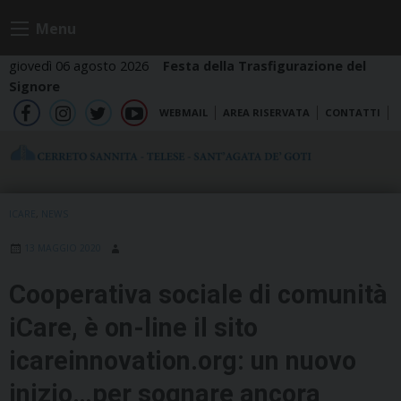
Skip
Menu
to
content
giovedì 06 agosto 2026
Festa della Trasfigurazione del
Signore
WEBMAIL
AREA RISERVATA
CONTATTI
fb
ig
tw
yt
ICARE
,
NEWS
13 MAGGIO 2020
Cooperativa sociale di comunità
iCare, è on-line il sito
icareinnovation.org: un nuovo
inizio…per sognare ancora