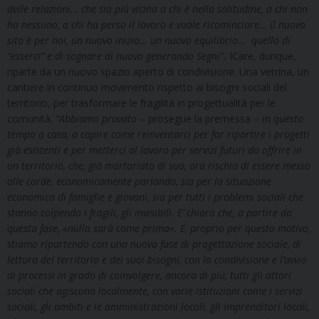
delle relazioni… che sia più vicina a chi è nella solitudine, a chi non
ha nessuno, a chi ha perso il lavoro e vuole ricominciare… il nuovo
sito è per noi, un nuovo inizio… un nuovo equilibrio… quello di
“esserci” e di sognare di nuovo generando Segni”.
ICare, dunque,
riparte da un nuovo spazio aperto di condivisione. Una vetrina, un
cantiere in continuo movimento rispetto ai bisogni sociali del
territorio, per trasformare le fragilità in progettualità per le
comunità.
“Abbiamo provato
– prosegue la premessa –
in questo
tempo a casa, a capire come reinventarci per far ripartire i progetti
già esistenti e per metterci al lavoro per servizi futuri da offrire in
un territorio, che, già martoriato di suo, ora rischia di essere messo
alle corde, economicamente parlando, sia per la situazione
economica di famiglie e giovani, sia per tutti i problemi sociali che
stanno colpendo i fragili, gli invisibili. E’ chiaro che, a partire da
questa fase, «nulla sarà come prima». E, proprio per questo motivo,
stiamo ripartendo con una nuova fase di progettazione sociale, di
lettura del territorio e dei suoi bisogni, con la condivisione e l’avvio
di processi in grado di coinvolgere, ancora di più, tutti gli attori
sociali che agiscono localmente, con varie istituzioni come i servizi
sociali, gli ambiti e le amministrazioni locali, gli imprenditori locali,