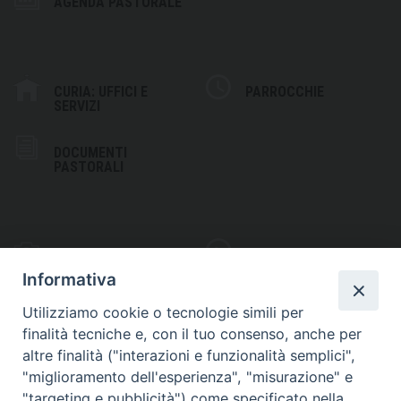
AGENDA PASTORALE
CURIA: UFFICI E
PARROCCHIE
SERVIZI
DOCUMENTI
PASTORALI
PHOTOGALLERY
VIDEOGALLERY
Informativa
Utilizziamo cookie o tecnologie simili per
finalità tecniche e, con il tuo consenso, anche per
altre finalità ("interazioni e funzionalità semplici",
S
EDE VESCOVILE
"miglioramento dell'esperienza", "misurazione" e
Piazza Wojtyla, 1
"targeting e pubblicità") come specificato nella