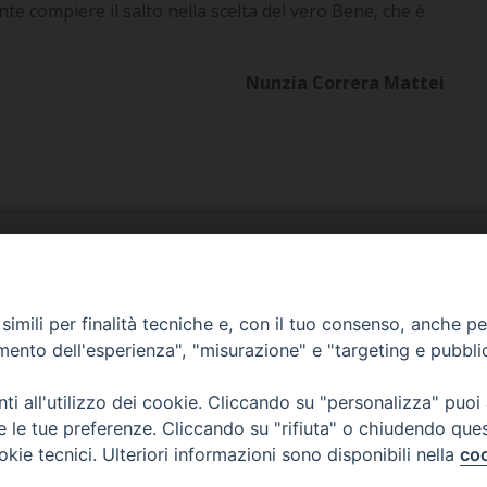
te compiere il salto nella scelta del vero Bene, che è
Nunzia Correra Mattei
URIA: UFFICI E SERVIZI
PHOTOGALLERY
imili per finalità tecniche e, con il tuo consenso, anche per 
ARROCCHIE
VIDEOGALLERY
amento dell'esperienza", "misurazione" e "targeting e pubbli
OCUMENTI PASTORALI
i all'utilizzo dei cookie. Cliccando su "personalizza" puoi
re le tue preferenze. Cliccando su "rifiuta" o chiudendo que
okie tecnici. Ulteriori informazioni sono disponibili nella
coo