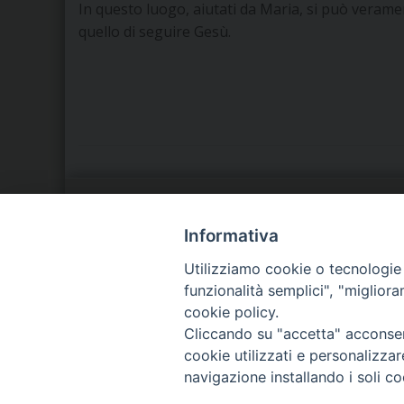
In questo luogo, aiutati da Maria, si può veramen
quello di seguire Gesù.
LA NOSTRA DIOCESI
C
Informativa
Utilizziamo cookie o tecnologie s
IL VESCOVO
P
funzionalità semplici", "miglior
cookie policy.
AGENDA PASTORALE
D
Cliccando su "accetta" acconsent
cookie utilizzati e personalizza
navigazione installando i soli co