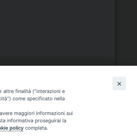
S
EDE VESCOVILE
altre finalità ("interazioni e
Piazza Wojtyla, 1
cità") come specificato nella
82032 Cerreto Sannita (BN)
Telefax: (+39) 0824 861115
 avere maggiori informazioni sui
Email:
sta informativa proseguirai la
info@diocesicerreto.it
kie policy
completa.