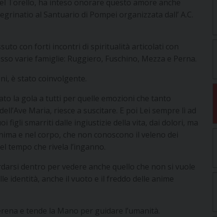
del Torello, ha inteso onorare questo amore anche
grinatio al Santuario di Pompei organizzata dall’ A.C.
uto con forti incontri di spiritualità articolati con
resso varie famiglie: Ruggiero, Fuschino, Mezza e Perna.
ni, è stato coinvolgente.
o la gola a tutti per quelle emozioni che tanto
ell’Ave Maria, riesce a suscitare. E poi Lei sempre lì ad
igli smarriti dalle ingiustizie della vita, dai dolori, ma
anima e nel corpo, che non conoscono il veleno dei
del tempo che rivela l’inganno.
rdarsi dentro per vedere anche quello che non si vuole
le identità, anche il vuoto e il freddo delle anime
sserena e tende la Mano per guidare l’umanità.