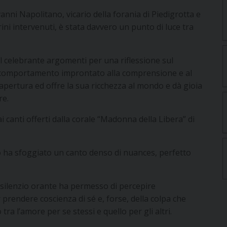
anni Napolitano, vicario della forania di Piedigrotta e
ini intervenuti, è stata davvero un punto di luce tra
l celebrante argomenti per una riflessione sul
 comportamento improntato alla comprensione e al
di apertura ed offre la sua ricchezza al mondo e dà gioia
re.
dai canti offerti dalla corale “Madonna della Libera” di
oro ha sfoggiato un canto denso di nuances, perfetto
n silenzio orante ha permesso di percepire
r prendere coscienza di sé e, forse, della colpa che
tra l’amore per se stessi e quello per gli altri.