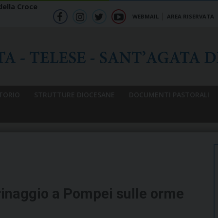
ella Croce
WEBMAIL
AREA RISERVATA
f
ig
tw
yt
b
TORIO
STRUTTURE DIOCESANE
DOCUMENTI PASTORALI
grinaggio a Pompei sulle orme