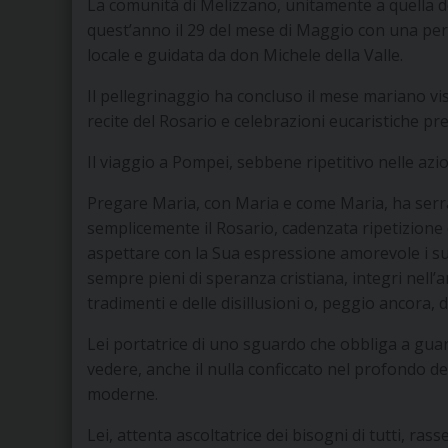
La comunità di Melizzano, unitamente a quella 
quest’anno il 29 del mese di Maggio con una pere
locale e guidata da don Michele della Valle.
Il pellegrinaggio ha concluso il mese mariano viss
recite del Rosario e celebrazioni eucaristiche p
Il viaggio a Pompei, sebbene ripetitivo nelle azio
Pregare Maria, con Maria e come Maria, ha serrat
semplicemente il Rosario, cadenzata ripetizione d
aspettare con la Sua espressione amorevole i suoi f
sempre pieni di speranza cristiana, integri nell’
tradimenti e delle disillusioni o, peggio ancora, 
Lei portatrice di uno sguardo che obbliga a gua
vedere, anche il nulla conficcato nel profondo del
moderne.
Lei, attenta ascoltatrice dei bisogni di tutti, ra