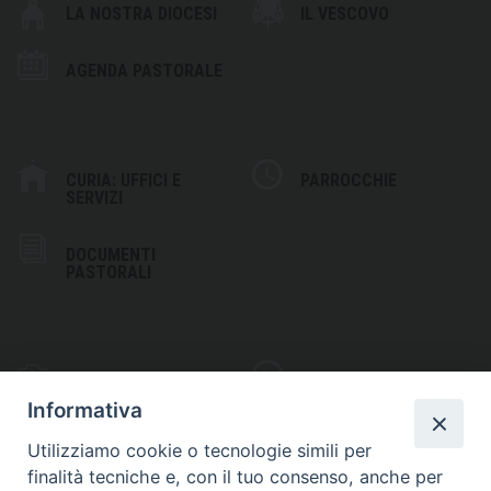
LA NOSTRA DIOCESI
IL VESCOVO
AGENDA PASTORALE
CURIA: UFFICI E
PARROCCHIE
SERVIZI
DOCUMENTI
PASTORALI
PHOTOGALLERY
VIDEOGALLERY
Informativa
Utilizziamo cookie o tecnologie simili per
finalità tecniche e, con il tuo consenso, anche per