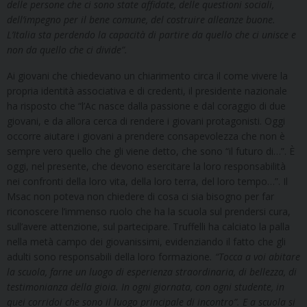
delle persone che ci sono state affidate, delle questioni sociali,
dell’impegno per il bene comune, del costruire alleanze buone.
L’Italia sta perdendo la capacità di partire da quello che ci unisce e
non da quello che ci divide”.
Ai giovani che chiedevano un chiarimento circa il come vivere la
propria identità associativa e di credenti, il presidente nazionale
ha risposto che “l’Ac nasce dalla passione e dal coraggio di due
giovani, e da allora cerca di rendere i giovani protagonisti. Oggi
occorre aiutare i giovani a prendere consapevolezza che non è
sempre vero quello che gli viene detto, che sono “il futuro di…”. È
oggi, nel presente, che devono esercitare la loro responsabilità
nei confronti della loro vita, della loro terra, del loro tempo…”. Il
Msac non poteva non chiedere di cosa ci sia bisogno per far
riconoscere l’immenso ruolo che ha la scuola sul prendersi cura,
sull’avere attenzione, sul partecipare. Truffelli ha calciato la palla
nella metà campo dei giovanissimi, evidenziando il fatto che gli
adulti sono responsabili della loro formazione
. “Tocca a voi abitare
la scuola, farne un luogo di esperienza straordinaria, di bellezza, di
testimonianza della gioia. In ogni giornata, con ogni studente, in
quei corridoi che sono il luogo principale di incontro”. E a scuola si