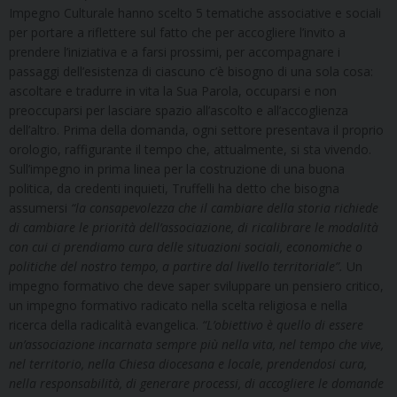
Impegno Culturale hanno scelto 5 tematiche associative e sociali
per portare a riflettere sul fatto che per accogliere l’invito a
prendere l’iniziativa e a farsi prossimi, per accompagnare i
passaggi dell’esistenza di ciascuno c’è bisogno di una sola cosa:
ascoltare e tradurre in vita la Sua Parola, occuparsi e non
preoccuparsi per lasciare spazio all’ascolto e all’accoglienza
dell’altro. Prima della domanda, ogni settore presentava il proprio
orologio, raffigurante il tempo che, attualmente, si sta vivendo.
Sull’impegno in prima linea per la costruzione di una buona
politica, da credenti inquieti, Truffelli ha detto che bisogna
assumersi
“la consapevolezza che il cambiare della storia richiede
di cambiare le priorità dell’associazione, di ricalibrare le modalità
con cui ci prendiamo cura delle situazioni sociali, economiche o
politiche del nostro tempo, a partire dal livello territoriale”.
Un
impegno formativo che deve saper sviluppare un pensiero critico,
un impegno formativo radicato nella scelta religiosa e nella
ricerca della radicalità evangelica.
“L’obiettivo è quello di essere
un’associazione incarnata sempre più nella vita, nel tempo che vive,
nel territorio, nella Chiesa diocesana e locale, prendendosi cura,
nella responsabilità, di generare processi, di accogliere le domande