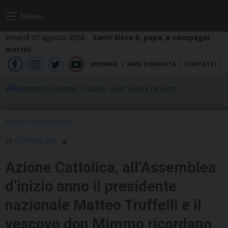
Skip
Menu
to
content
venerdì 07 agosto 2026
Santi Sisto II, papa, e compagni,
martiri
WEBMAIL
AREA RISERVATA
CONTATTI
fb
ig
tw
yt
AZIONE CATTOLICA
,
NEWS
4 OTTOBRE 2018
Azione Cattolica, all’Assemblea
d’inizio anno il presidente
nazionale Matteo Truffelli e il
vescovo don Mimmo ricordano