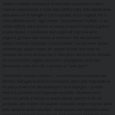
studia! Si diventa consapevoli di esercitare un pensiero critico!”.
L’ultima sollecitazione è stata data dall’Acr sulla sfida dell’alleanza
educativa con le famiglie e con la società, in cui i ragazzi che ci
sono affidati vivono.
“Ogni tempo
– ha premesso Truffelli –
è un
tempo difficile, ma è sempre un tempo propizio! Propizio a gettare
il seme buono: il seminatore non sceglie nè il terreno nè la
stagione, gli viene solo chiesto di seminare. Noi non facciamo
Azione Cattolica “malgrado il nostro tempo”, noi facciamo azione
cattolica per questo tempo, per questa società, non come un
ostacolo ma come un dono che
ci viene fatto! Ma la prima alleanza
da cercare é con i ragazzi: sono loro i protagonisti della loro
formazione: sono loro che ci portano al “come fare”!”
“Dovremmo sempre chiederci – ha sottolineato il vescovo don
Mimmo Battaglia durante le conclusioni, dopo aver ringraziato le
Ac parrocchiali e l’Ac diocesana per il loro impegno –
se nelle
nostre Ac parliamo solo dopo aver ascoltato. Ascoltare non è
sentire le parole, è entrare in quelle parole, entrare in chi sta
parlando. Non è detto che quando ripetiamo integre le parole della
fede, abbiamo anche ascoltato. Senza ascolto non esistiamo come