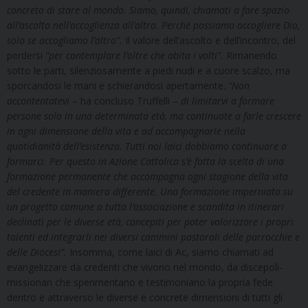
concreto di stare al mondo. Siamo, quindi, chiamati a fare spazio
all’ascolto nell’accoglienza all’altro. Perché possiamo accogliere Dio,
solo se accogliamo l’altro”.
Il valore dell’ascolto e dell’incontro, del
perdersi
“per contemplare l’oltre che abita i volti”.
Rimanendo
sotto le parti, silenziosamente a piedi nudi e a cuore scalzo, ma
sporcandosi le mani e schierandosi apertamente.
“Non
accontentatevi
– ha concluso Truffelli –
di limitarvi a formare
persone solo in una determinata età, ma continuate a farle crescere
in ogni dimensione della vita e ad accompagnarle nella
quotidianità dell’esistenza. Tutti noi laici dobbiamo continuare a
formarci. Per questo in Azione Cattolica s’è fatta la scelta di una
formazione permanente che accompagna ogni stagione della vita
del credente in maniera differente. Una formazione imperniata su
un progetto comune a tutta l’associazione e scandita in itinerari
declinati per le diverse età, concepiti per poter valorizzare i propri
talenti ed integrarli nei diversi cammini pastorali delle parrocchie e
delle Diocesi”.
Insomma, come laici di Ac, siamo chiamati ad
evangelizzare da credenti che vivono nel mondo, da discepoli-
missionari che sperimentano e testimoniano la propria fede
dentro e attraverso le diverse e concrete dimensioni di tutti gli