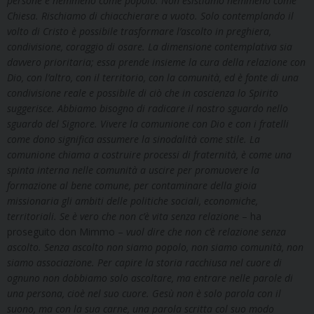
persone e nemmeno come popolo. Non esistiamo nemmeno come
Chiesa. Rischiamo di chiacchierare a vuoto. Solo contemplando il
volto di Cristo è possibile trasformare l’ascolto in preghiera,
condivisione, coraggio di osare. La dimensione contemplativa
sia
davvero prioritaria; essa prende insieme la cura della relazione con
Dio, con l’altro, con il territorio, con la comunità, ed è fonte di una
condivisione reale e possibile di ciò che in coscienza lo Spirito
suggerisce. Abbiamo bisogno di radicare il nostro sguardo nello
sguardo del Signore. Vivere la comunione con Dio e con i fratelli
come dono significa assumere la sinodalità come
stile
. La
comunione chiama a costruire processi di fraternità, è come una
spinta interna nelle comunità a uscire per promuovere la
formazione al bene comune, per contaminare della gioia
missionaria gli ambiti delle politiche sociali, economiche,
territoriali.
Se è vero che non c’è vita senza relazione
– ha
proseguito don Mimmo –
vuol dire che non c’è relazione senza
ascolto. Senza ascolto non siamo popolo, non siamo comunità, non
siamo associazione. Per capire la storia racchiusa nel cuore di
ognuno non dobbiamo solo ascoltare, ma entrare nelle parole di
una persona, cioè nel suo cuore. Gesù non è solo parola con il
suono, ma con la sua carne, una parola scritta col suo modo