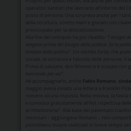
Proprio per questi motivi, ma anche per conoscere
operatori sanitari che lavorano all’interno del C
posto di persona. Una sorpresa anche per i tanti
della struttura, stretto mani e giocato con i bam
preoccupato per la delocalizzazione.
Alla fine del colloquio ha poi ribadito:
“I bisogni d
vengono prima dei bisogni della politica. Se la politi
lontana dalla politica”.
Un monito forte, che punta 
sociale, la vicinanza e l’ascolto delle persone, il 
Prima di salutare, don Mimmo si è scusato con gli
lavorando per voi”.
Ad accompagnarlo, anche
Fabio Romano, sindac
maggio aveva inviato una lettera a Franklin Pick
ricevere alcuna risposta. Nella missiva, la fascia 
e concessa gratuitamente all’Asl, rispettosa dell
architettoniche”. Alla base del paventato trasferi
necessari – aggiungeva Romano – non comporte
potrebbero essere realizzati in breve tempo senz