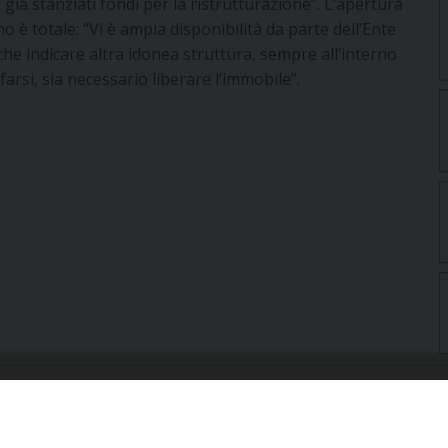
 già stanziati fondi per la ristrutturazione”. L’apertura
è totale: “Vi è ampia disponibilità da parte dell’Ente
che indicare altra idonea struttura, sempre all’interno
 farsi, sia necessario liberare l’immobile”.
URIA: UFFICI E SERVIZI
PHOTOGALLERY