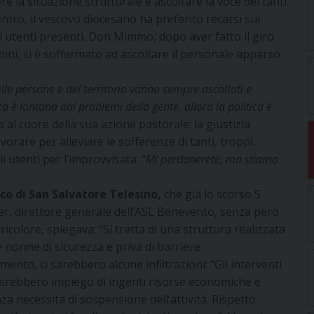
 la situazione strutturale e ascoltare la voce dei tanti
entro, il vescovo diocesano ha preferito recarsi sul
 utenti presenti. Don Mimmo, dopo aver fatto il giro
bini, si è soffermato ad ascoltare il personale apparso
elle persone e del territorio vanno sempre ascoltati e
ca è lontana dai problemi della gente, allora la politica è
al cuore della sua azione pastorale: la giustizia
lavorare per alleviare le sofferenze di tanti, troppi.
 utenti per l’improvvisata:
“Mi perdonerete, ma stiamo
o di San Salvatore Telesino,
che già lo scorso 5
er, direttore generale dell’ASL Benevento, senza però
tricolore, spiegava: “Si tratta di una struttura realizzata
e norme di sicurezza e priva di barriere
mento, ci sarebbero alcune infiltrazioni: “Gli interventi
rebbero impiego di ingenti risorse economiche e
a necessità di sospensione dell’attività. Rispetto