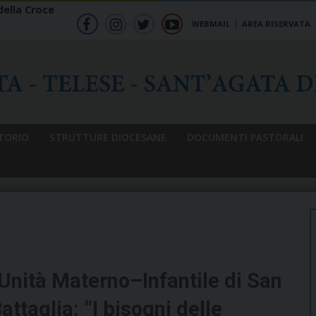
ella Croce
WEBMAIL
AREA RISERVATA
f
ig
tw
yt
b
TORIO
STRUTTURE DIOCESANE
DOCUMENTI PASTORALI
Unità Materno–Infantile di San
ttaglia: “I bisogni delle