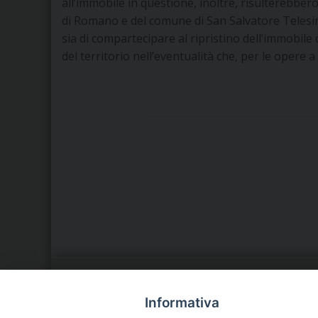
all’immobile in questione, inoltre, risulterebbero
di Romano e del comune di San Salvatore Telesino 
sia di compartecipare al ripristino dell’immobile 
del territorio nell’eventualità che, per le opere a
LA NOSTRA DIOCESI
C
Informativa