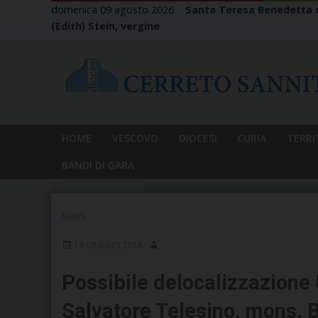
Skip
domenica 09 agosto 2026
Santa Teresa Benedetta d
to
(Edith) Stein, vergine
content
HOME
VESCOVO
DIOCESI
CURIA
TERRI
BANDI DI GARA
NEWS
14 GIUGNO 2018
Possibile delocalizzazione 
Salvatore Telesino, mons. Ba