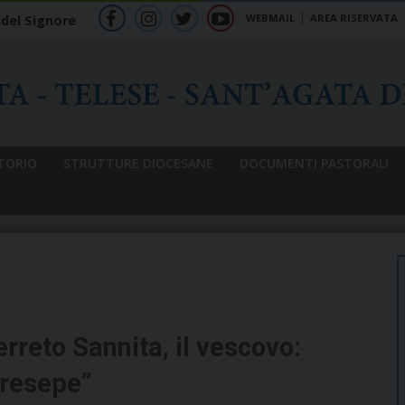
WEBMAIL
AREA RISERVATA
 del Signore
f
ig
tw
yt
b
TORIO
STRUTTURE DIOCESANE
DOCUMENTI PASTORALI
rreto Sannita, il vescovo:
presepe”