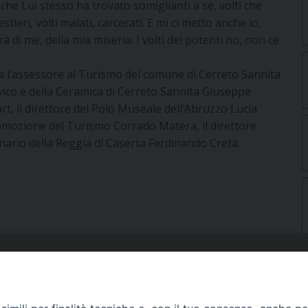
 che Lui stesso ha trovato somiglianti a sé, volti che
tieri, volti malati, carcerati. E mi ci metto anche io,
à di me, della mia miseria. I volti dei potenti no, non ce
za l’assessore al Turismo del comune di Cerreto Sannita
ico e della Ceramica di Cerreto Sannita Giuseppe
art, il direttore del Polo Museale dell’Abruzzo Lucia
romozione del Turismo Corrado Matera, il direttore
onario della Reggia di Caserta Ferdinando Creta.
URIA: UFFICI E SERVIZI
PHOTOGALLERY