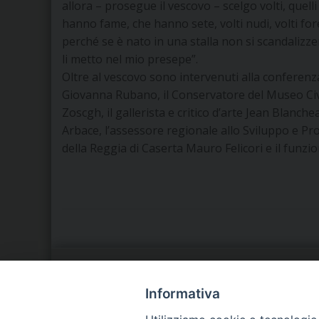
allora – prosegue il vescovo – scelgo volti, quelli
hanno fame, che hanno sete, volti nudi, volti fores
perché se è nato in una stalla non si scandalizzer
li metto nel mio presepe”.
Oltre al vescovo sono intervenuti alla conferen
Giovanna Rubano, il Conservatore del Museo Civ
Zoscgh, il gallerista e critico d’arte Jean Blanche
Arbace, l’assessore regionale allo Sviluppo e P
della Reggia di Caserta Mauro Felicori e il funzi
LA NOSTRA DIOCESI
C
Informativa