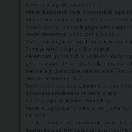
Sono lì’ a disegnare strane ombre.
Vite avviluppate dal male, divorate dalla cupidigi
Vite lontane da qualunque forma di amore e di u
Quanto dolore… mentre le grigie nuvole appannan
crudeli violenze dell’uomo contro l’uomo …
Ombre buie di guerre sottili e perfide vestite d
Come salvarsi? Il sogno di Dio ci salva!
Allontanarsi, per guardare il cielo con animo imp
per un’umanità che torna fanciulla, libera dall’odi
Mentre le grida di dolore delle tante MARIA stri
Guardo l’azzurro del cielo
Dove le nostre esistenze, aquiloni colorati, fluttu
abbassano e di alcuni se ne perde la vista.
Signore, è questo il dolore? Pietà di noi!
Aiutaci a sognare, a riprendere i venti della fiduc
nei cuori.
Con il soffio della Tua misericordia, prendi le 
insanguinate del loro stesso sangue, che scolano