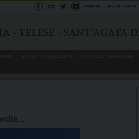
WEBMAIL
AREA RISERVATA
f
ig
tw
yt
b
TORIO
STRUTTURE DIOCESANE
DOCUMENTI PASTORALI
cordia…