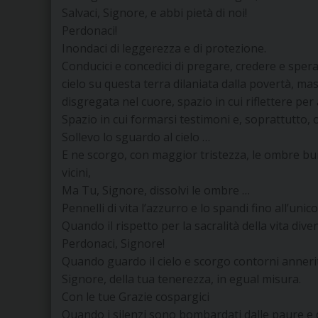
Salvaci, Signore, e abbi pietà di noi!
Perdonaci!
Inondaci di leggerezza e di protezione.
Conducici e concedici di pregare, credere e sper
cielo su questa terra dilaniata dalla povertà, mas
disgregata nel cuore, spazio in cui riflettere pe
Spazio in cui formarsi testimoni e, soprattutto, o
Sollevo lo sguardo al cielo …
E ne scorgo, con maggior tristezza, le ombre buie
vicini,
Ma Tu, Signore, dissolvi le ombre …
Pennelli di vita l’azzurro e lo spandi fino all’uni
Quando il rispetto per la sacralità della vita dive
Perdonaci, Signore!
Quando guardo il cielo e scorgo contorni anneriti,
Signore, della tua tenerezza, in egual misura.
Con le tue Grazie cospargici
Quando i silenzi sono bombardati dalle paure e da