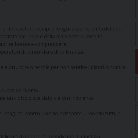
are che esistono tempi e luoghi azzurri, lembi del Tuo
sacrata dall’ odio e dalla mancanza di ascolto,
r aprire brecce e comprendere,
peratori di concordia e di tolleranza.
 e otturo le orecchie per non sentire i pianti lontani e
co cuore dell’uomo …
nta un ciottolo scalciato via con indolenza
 stagliati contro il nitido orizzonte … Inonda tutti, o
lle morti innocenti, mendicanti di giustizia ..