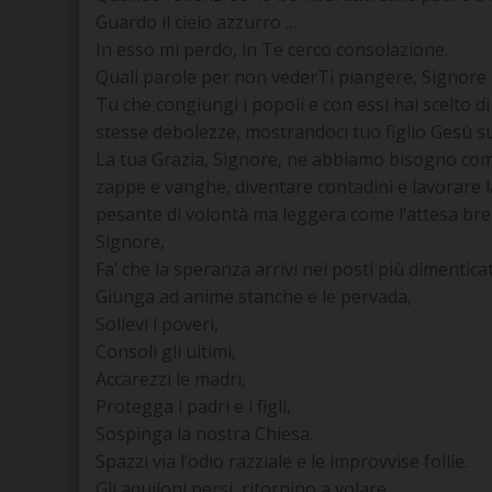
Guardo il cielo azzurro …
In esso mi perdo, in Te cerco consolazione.
Quali parole per non vederTi piangere, Signore .
Tu che congiungi i popoli e con essi hai scelto di 
stesse debolezze, mostrandoci tuo figlio Gesù sud
La tua Grazia, Signore, ne abbiamo bisogno come
zappe e vanghe, diventare contadini e lavorare la
pesante di volontà ma leggera come l’attesa brez
Signore,
Fa’ che la speranza arrivi nei posti più dimenticat
Giunga ad anime stanche e le pervada,
Sollevi i poveri,
Consoli gli ultimi,
Accarezzi le madri,
Protegga i padri e i figli,
Sospinga la nostra Chiesa.
Spazzi via l’odio razziale e le improvvise follie.
Gli aquiloni persi, ritornino a volare,