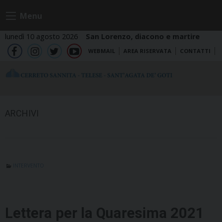
Skip
Menu
to
content
lunedì 10 agosto 2026
San Lorenzo, diacono e martire
WEBMAIL
AREA RISERVATA
CONTATTI
fb
ig
tw
yt
ARCHIVI
INTERVENTO
Lettera per la Quaresima 2021