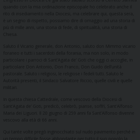
quando con la mia ordinazione episcopale ho celebrato anche il
rito di insediamento nella Diocesi, ma celebrare qui, questa sera,
è un segno di rispetto, possiamo dire di omaggio ad una storia di
più di mille anni, una storia di fede, di spiritualità, una storia di
Chiesa.
Saluto il Vicario generale, don Antonio, saluto don Mimmo vicario
foraneo e tutti i sacerdoti della forania, ma non solo, in modo
particolare i parroci di Sant’Agata de’ Goti che oggi ci accoglie, in
particolare Don Antonio, Don Franco, Don Guido dell’unità
pastorale. Saluto i religiosi, le religiose i fedeli tutti. Saluto le
Autorità presenti, il Sindaco Salvatore Riccio, quelle civili e quelle
militari.
In questa chiesa Cattedrale, come vescovo della Diocesi di
Sant’Agata de’ Goti, predicò, celebrò, pianse, soffrì, Sant’Alfonso
Maria dei Liguori. Il 20 giugno di 259 anni fa Sant’Alfonso divenne
vescovo alla età di 66 anni.
Qui tante volte pregò inginocchiato sul nudo pavimento perché in
un tempo difficile fosse abbondante per tutto il suo popolo la