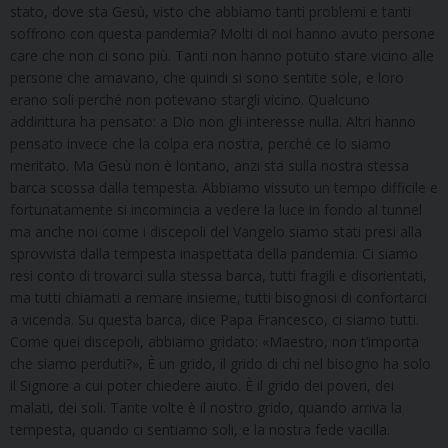
stato, dove sta Gesù, visto che abbiamo tanti problemi e tanti
soffrono con questa pandemia? Molti di noi hanno avuto persone
care che non ci sono più. Tanti non hanno potuto stare vicino alle
persone che amavano, che quindi si sono sentite sole, e loro
erano soli perché non potevano stargli vicino. Qualcuno
addirittura ha pensato: a Dio non gli interesse nulla. Altri hanno
pensato invece che la colpa era nostra, perché ce lo siamo
meritato. Ma Gesù non è lontano, anzi sta sulla nostra stessa
barca scossa dalla tempesta. Abbiamo vissuto un tempo difficile e
fortunatamente si incomincia a vedere la luce in fondo al tunnel
ma anche noi come i discepoli del Vangelo siamo stati presi alla
sprovvista dalla tempesta inaspettata della pandemia. Ci siamo
resi conto di trovarci sulla stessa barca, tutti fragili e disorientati,
ma tutti chiamati a remare insieme, tutti bisognosi di confortarci
a vicenda. Su questa barca, dice Papa Francesco, ci siamo tutti.
Come quei discepoli, abbiamo gridato: «Maestro, non t’importa
che siamo perduti?», È un grido, il grido di chi nel bisogno ha solo
il Signore a cui poter chiedere aiuto. È il grido dei poveri, dei
malati, dei soli. Tante volte è il nostro grido, quando arriva la
tempesta, quando ci sentiamo soli, e la nostra fede vacilla.