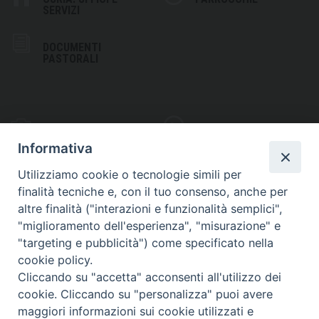
SERVIZI
DOCUMENTI
PASTORALI
PHOTOGALLERY
VIDEOGALLERY
Informativa
Utilizziamo cookie o tecnologie simili per
finalità tecniche e, con il tuo consenso, anche per
altre finalità ("interazioni e funzionalità semplici",
S
EDE VESCOVILE
"miglioramento dell'esperienza", "misurazione" e
Piazza Wojtyla, 1
"targeting e pubblicità") come specificato nella
82032 Cerreto Sannita (BN)
cookie policy.
Cliccando su "accetta" acconsenti all'utilizzo dei
Telefax: (+39) 0824 861115
cookie. Cliccando su "personalizza" puoi avere
Email: info@diocesicerreto.it
maggiori informazioni sui cookie utilizzati e