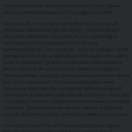
«Perché avete paura? Non avete ancora fede?». Per il Signore
Gesù il contrario della paura non è il coraggio, ma la fede.
Cari amici tutti, noi non siamo autosufficienti, da soli; da soli
affondiamo: abbiamo bisogno del Signore. Facciamo sempre
salire Gesù nelle barche delle nostre vite. Consegniamogli le
nostre paure, perché Lui le vinca. Come i discepoli
sperimenteremo che, con Lui a bordo, non si fa naufragio. Perché
questa è la forza di Dio: volgere al bene tutto quello che ci capita,
anche le cose brutte. Egli porta il sereno nelle nostre tempeste,
perché con Dio la vita non muore mai. Anche con il Signore le
tempeste arrivano, ma con il Signore riusciamo ad arrivare all’altra
riva. Così ci siamo accorti che non possiamo andare avanti
ciascuno per conto suo, ma solo insieme. Abbiamo bisogno di
stare insieme. È bella l’unità pastorale che Don Franco, Don Guido
e Don Antonio vivono è una bellissima testimonianza di concordia
e di unione. Una unità pastorale che ha il sapore e la fragranza
non solo della fede ma anche dell’amicizia e della stima reciproca.
Chi è legato a Dio è forte, anzi fortissimo! Gesù ha un legame
speciale con me e con noi. E chi è legato a Gesù si lega al