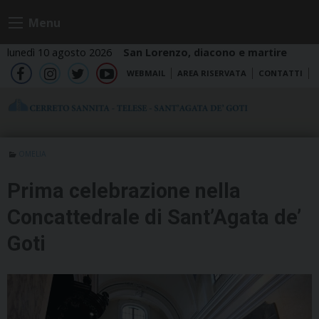
Skip
Menu
to
content
lunedì 10 agosto 2026
San Lorenzo, diacono e martire
WEBMAIL
AREA RISERVATA
CONTATTI
fb
ig
tw
yt
OMELIA
Prima celebrazione nella
Concattedrale di Sant’Agata de’
Goti