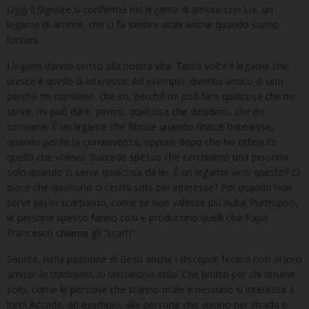
Oggi il Signore si conferma nel legame di amore con Lui, un
legame di amore, che ci fa sentire vicini anche quando siamo
lontani.
I legami danno senso alla nostra vita. Tante volte il legame che
unisce è quello di interesse. Ad esempio: divento amico di uno
perché mi conviene, che so, perché mi può fare qualcosa che mi
serve, mi può dare, penso, qualcosa che desidero, che mi
conviene. È un legame che finisce quando finisce l’interesse,
quando perdo la convenienza, oppure dopo che ho ottenuto
quello che volevo. Succede spesso che cerchiamo una persona
solo quando ci serve qualcosa da lei. È un legame vero questo? Ci
piace che qualcuno ci cerchi solo per interesse? Poi quando non
serve più lo scartiamo, come se non valesse più nulla! Purtroppo,
le persone spesso fanno così e producono quelli che Papa
Francesco chiama gli “scarti”.
Sapete, nella passione di Gesù anche i discepoli fecero così al loro
amico: lo tradirono, lo lasciarono solo! Che brutto per chi rimane
solo, come le persone che stanno male e nessuno si interessa a
loro! Accade, ad esempio, alle persone che vivono per strada e