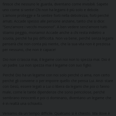
finisce che nessuno le guarda, diventano come invisibili. Sapete
uno come si sente! Chi non ha legami è più solo e debole.
L’amore protegge e fa sentire forti nella debolezza, forti perché
amati. Accade spesso alle persone anziane, tanto che si dice:
“Senz’amore i vecchi muoiono!”. A ben vedere senz’amore tutti
stiamo peggio, moriamo! Accade anche a chi resta indietro a
scuola, perché ha più difficoltà. Non va bene, perché senza legami
penserà che non conta più niente, che la sua vita non è preziosa
per nessuno, che non è capace!
Dio non ci lascia mai, il legame con noi non lo spezza mai. Dio è
un padre. Lui non spezza mai il legame con suo figlio.
Perché Dio ha un legame con noi solo perché ci ama, non certo
perché gli conviene o per imporre quello che pensa Lui. Anzi: stare
con Gesù, essere legati a Lui ci libera da legami che poi ci fanno
male, come le tante dipendenze che sono pericolose, perché
sembrano innocenti e poi ci dominano, diventano un legame che
è in realtà una schiavitù.
Veniamo da un tempo difficile. Qualcuno si è chiesto. Ma dove è