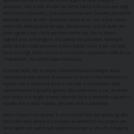
prossimo, cioè a tutti. A volte facciamo fatica a riconoscere negli
altri il nostro prossimo, cioè una persona cara. Davvero possiamo
diventare amici di tutti? Qualcuno pensa di no, che si può essere
amici solo della propria famiglia; altri pensano solo di quelli che
sono uguali a noi, che la pensano come me, che mi danno
ragione o mi convengono. Dio pensa che possiamo diventare
amici di tutti e tutti possono essere fratelli nostri. E per Dio tutti
sono suoi figli, anche se non lo conoscono o pensano male di Lui.
“Fratelli tutti”, ha scritto Papa Francesco!
Io vorrei tanto che le nostre comunità fossero sempre di più
comunità di vero amore, di amicizia tra di noi e che sentissimo il
legame che ci unisce tra di noi e con Dio. Il sacramento della
confermazione è proprio questo: Dio vuole bene a me, mi rende
suo amico e io voglio esserlo volendo bene e aiutando a guarire il
mondo che è tanto malato, per tanti virus e pandemie.
Gesù ci dona il suo amore. E così ci rende forti per amare gli altri.
Dio ci dà tanto amore e ci insegna ad amarci tra noi proprio per
farci capire che siamo tutti sulla stressa barca, che c’è un legame