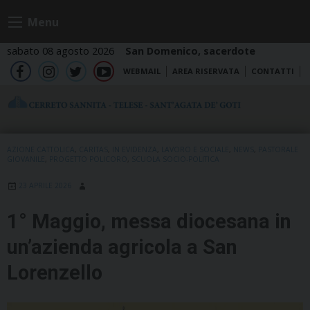
Skip
Menu
to
content
sabato 08 agosto 2026
San Domenico, sacerdote
WEBMAIL
AREA RISERVATA
CONTATTI
fb
ig
tw
yt
AZIONE CATTOLICA
,
CARITAS
,
IN EVIDENZA
,
LAVORO E SOCIALE
,
NEWS
,
PASTORALE
GIOVANILE
,
PROGETTO POLICORO
,
SCUOLA SOCIO-POLITICA
23 APRILE 2026
1° Maggio, messa diocesana in
un’azienda agricola a San
Lorenzello