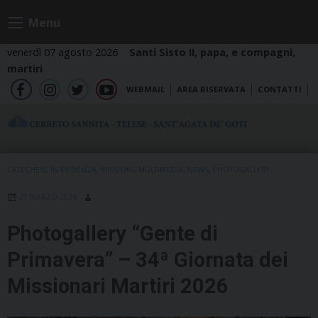
Skip
Menu
to
content
venerdì 07 agosto 2026
Santi Sisto II, papa, e compagni,
martiri
WEBMAIL
AREA RISERVATA
CONTATTI
fb
ig
tw
yt
CATECHESI
,
IN EVIDENZA
,
MISSIONI
,
MULTIMEDIA
,
NEWS
,
PHOTOGALLERY
27 MARZO 2026
Photogallery “Gente di
Primavera” – 34ª Giornata dei
Missionari Martiri 2026