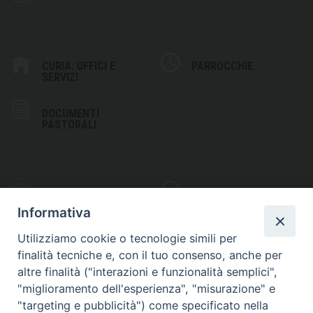
CURIA: UFFICI E
PARROCCHIE
SERVIZI
DOCUMENTI
PASTORALI
PHOTOGALLERY
VIDEOGALLERY
Informativa
Utilizziamo cookie o tecnologie simili per
finalità tecniche e, con il tuo consenso, anche per
altre finalità ("interazioni e funzionalità semplici",
S
EDE VESCOVILE
"miglioramento dell'esperienza", "misurazione" e
Piazza Wojtyla, 1
"targeting e pubblicità") come specificato nella