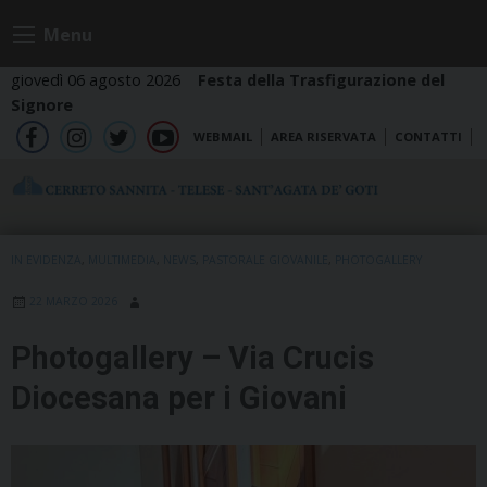
Skip
Menu
to
content
giovedì 06 agosto 2026
Festa della Trasfigurazione del
Signore
WEBMAIL
AREA RISERVATA
CONTATTI
fb
ig
tw
yt
IN EVIDENZA
,
MULTIMEDIA
,
NEWS
,
PASTORALE GIOVANILE
,
PHOTOGALLERY
22 MARZO 2026
Photogallery – Via Crucis
Diocesana per i Giovani