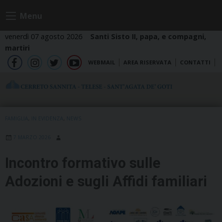
Skip
Menu
to
content
venerdì 07 agosto 2026
Santi Sisto II, papa, e compagni,
martiri
WEBMAIL
AREA RISERVATA
CONTATTI
fb
ig
tw
yt
FAMIGLIA
,
IN EVIDENZA
,
NEWS
7 MARZO 2026
Incontro formativo sulle
Adozioni e sugli Affidi familiari