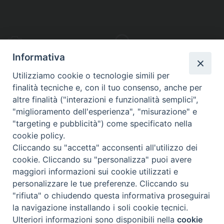
PHOTOGALLERY
VIDEOGALLERY
Informativa
Utilizziamo cookie o tecnologie simili per
finalità tecniche e, con il tuo consenso, anche per
altre finalità ("interazioni e funzionalità semplici",
S
EDE VESCOVILE
"miglioramento dell'esperienza", "misurazione" e
Piazza Wojtyla, 1
"targeting e pubblicità") come specificato nella
82032 Cerreto Sannita (BN)
cookie policy.
Cliccando su "accetta" acconsenti all'utilizzo dei
Telefax: (+39) 0824 861115
cookie. Cliccando su "personalizza" puoi avere
Email: info@diocesicerreto.it
maggiori informazioni sui cookie utilizzati e
personalizzare le tue preferenze. Cliccando su
"rifiuta" o chiudendo questa informativa proseguirai
la navigazione installando i soli cookie tecnici.
Copyright 2018 - Diocesi di Cerreto Sannita - Telese - Sant’Agata de’ Goti
Ulteriori informazioni sono disponibili nella
cookie
Preferenze Cookie