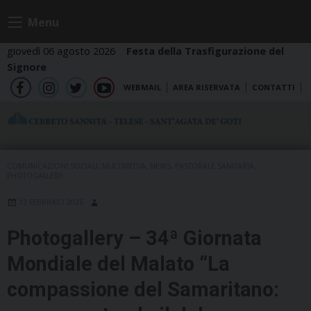
Skip
Menu
to
content
giovedì 06 agosto 2026
Festa della Trasfigurazione del
Signore
WEBMAIL
AREA RISERVATA
CONTATTI
fb
ig
tw
yt
COMUNICAZIONI SOCIALI
,
MULTIMEDIA
,
NEWS
,
PASTORALE SANITARIA
,
PHOTOGALLERY
12 FEBBRAIO 2026
Photogallery – 34ª Giornata
Mondiale del Malato “La
compassione del Samaritano: