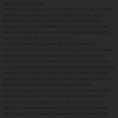
della missione ecclesiale.
Ispirandosi alla parabola del Buon Samaritano, il Papa sottolinea
che l’amore non è mai passivo, ma è una decisione concreta di
farsi prossimi, di fermarsi, di prendersi cura. In una cultura
segnata dalla fretta, dall’indifferenza e dallo scarto, la cura del
malato diventa un atto profetico che rompe le “norme rituali” e
restituisce dignità alla persona sofferente.
La compassione, spiega Leone XIV, non è un semplice
sentimento o una forma di filantropia, ma un’emozione profonda
che spinge all’azione: avvicinarsi, medicare, accompagnare,
condividere il peso della sofferenza. In questo senso, la salute
non riguarda solo il corpo, ma l’intera persona e le relazioni che la
sostengono. È proprio nella rete di familiari, operatori sanitari,
volontari e comunità ecclesiali che la compassione assume una
dimensione sociale, superando l’impegno individuale.
Nel suo messaggio per la Giornata Mondiale del Malato, Papa
Leone XIV invita tutta la Chiesa a riscoprire uno stile di vita
autenticamente “samaritano”: presenza, prossimità, ascolto e
dono di sé, radicati nell’amore di Dio. Solo così la cura diventa
segno di speranza e la salute espressione di una comunità che