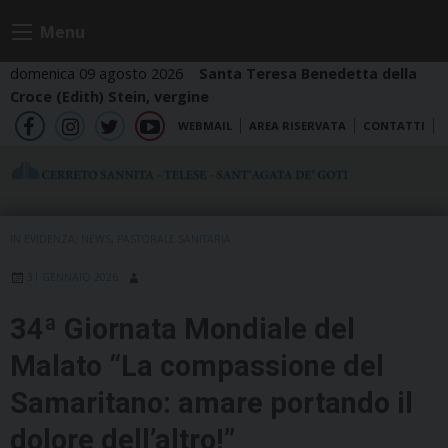
Skip
Menu
to
content
domenica 09 agosto 2026
Santa Teresa Benedetta della
Croce (Edith) Stein, vergine
WEBMAIL
AREA RISERVATA
CONTATTI
fb
ig
tw
yt
IN EVIDENZA
,
NEWS
,
PASTORALE SANITARIA
31 GENNAIO 2026
34ª Giornata Mondiale del
Malato “La compassione del
Samaritano: amare portando il
dolore dell’altro!”