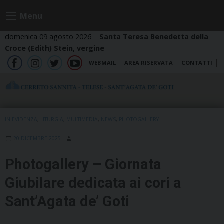
Skip
Menu
to
content
domenica 09 agosto 2026
Santa Teresa Benedetta della
Croce (Edith) Stein, vergine
WEBMAIL
AREA RISERVATA
CONTATTI
fb
ig
tw
yt
IN EVIDENZA
,
LITURGIA
,
MULTIMEDIA
,
NEWS
,
PHOTOGALLERY
20 DICEMBRE 2025
Photogallery – Giornata
Giubilare dedicata ai cori a
Sant’Agata de’ Goti