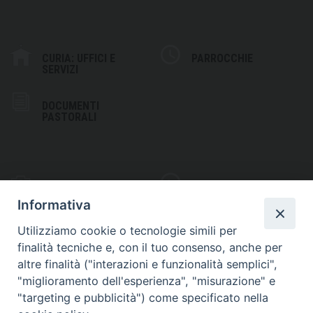
CURIA: UFFICI E
PARROCCHIE
SERVIZI
DOCUMENTI
PASTORALI
PHOTOGALLERY
VIDEOGALLERY
Informativa
Utilizziamo cookie o tecnologie simili per
finalità tecniche e, con il tuo consenso, anche per
altre finalità ("interazioni e funzionalità semplici",
S
EDE VESCOVILE
"miglioramento dell'esperienza", "misurazione" e
Piazza Wojtyla, 1
"targeting e pubblicità") come specificato nella
82032 Cerreto Sannita (BN)