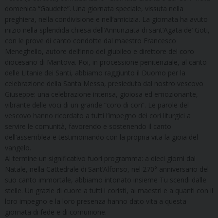
domenica “Gaudete”. Una giornata speciale, vissuta nella
preghiera, nella condivisione e nell’amicizia. La giornata ha avuto
inizio nella splendida chiesa dell’Annunziata di sant’Agata de’ Goti,
con le prove di canto condotte dal maestro Francesco
Meneghello, autore dell’inno del giubileo e direttore del coro
diocesano di Mantova. Poi, in processione penitenziale, al canto
delle Litanie dei Santi, abbiamo raggiunto il Duomo per la
celebrazione della Santa Messa, presieduta dal nostro vescovo
Giuseppe: una celebrazione intensa, gioiosa ed emozionante,
vibrante delle voci di un grande “coro di cori”. Le parole del
vescovo hanno ricordato a tutti l’impegno dei cori liturgici a
servire le comunità, favorendo e sostenendo il canto
dell’assemblea e testimoniando con la propria vita la gioia del
vangelo.
Al termine un significativo fuori programma: a dieci giorni dal
Natale, nella Cattedrale di Sant’Alfonso, nel 270° anniversario del
suo canto immortale, abbiamo intonato insieme Tu scendi dalle
stelle. Un grazie di cuore a tutti i coristi, ai maestri e a quanti con il
loro impegno e la loro presenza hanno dato vita a questa
giornata di fede e di comunione.