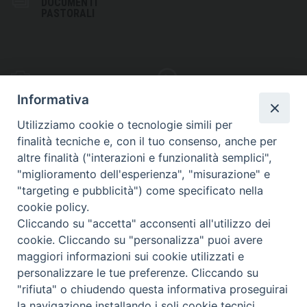
DOCUMENTI
PASTORALI
PHOTOGALLERY
VIDEOGALLERY
Informativa
Utilizziamo cookie o tecnologie simili per
finalità tecniche e, con il tuo consenso, anche per
altre finalità ("interazioni e funzionalità semplici",
S
EDE VESCOVILE
"miglioramento dell'esperienza", "misurazione" e
Piazza Wojtyla, 1
"targeting e pubblicità") come specificato nella
82032 Cerreto Sannita (BN)
cookie policy.
Cliccando su "accetta" acconsenti all'utilizzo dei
Telefax: (+39) 0824 861115
cookie. Cliccando su "personalizza" puoi avere
Email: info@diocesicerreto.it
maggiori informazioni sui cookie utilizzati e
personalizzare le tue preferenze. Cliccando su
"rifiuta" o chiudendo questa informativa proseguirai
la navigazione installando i soli cookie tecnici.