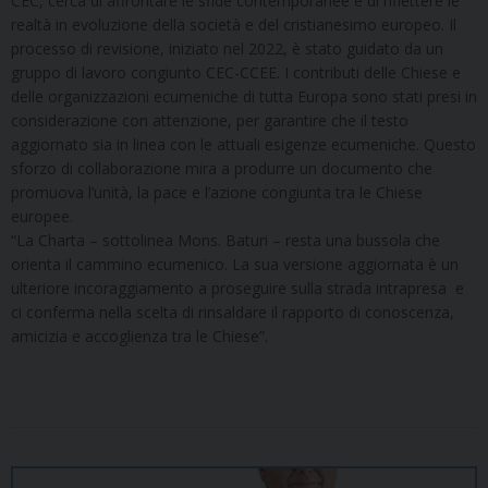
CEC, cerca di affrontare le sfide contemporanee e di riflettere le
realtà in evoluzione della società e del cristianesimo europeo. Il
processo di revisione, iniziato nel 2022, è stato guidato da un
gruppo di lavoro congiunto CEC-CCEE. I contributi delle Chiese e
delle organizzazioni ecumeniche di tutta Europa sono stati presi in
considerazione con attenzione, per garantire che il testo
aggiornato sia in linea con le attuali esigenze ecumeniche. Questo
sforzo di collaborazione mira a produrre un documento che
promuova l’unità, la pace e l’azione congiunta tra le Chiese
europee.
“La Charta – sottolinea Mons. Baturi – resta una bussola che
orienta il cammino ecumenico. La sua versione aggiornata è un
ulteriore incoraggiamento a proseguire sulla strada intrapresa e
ci conferma nella scelta di rinsaldare il rapporto di conoscenza,
amicizia e accoglienza tra le Chiese”.