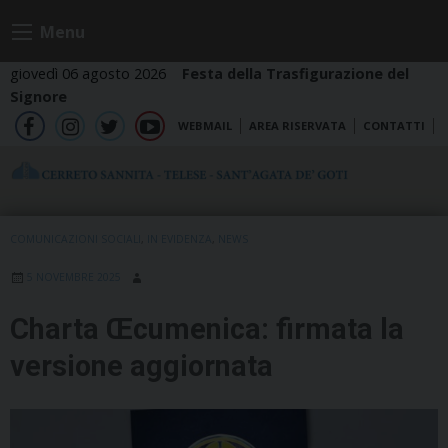
Skip
Menu
to
content
giovedì 06 agosto 2026
Festa della Trasfigurazione del
Signore
WEBMAIL
AREA RISERVATA
CONTATTI
fb
ig
tw
yt
COMUNICAZIONI SOCIALI
,
IN EVIDENZA
,
NEWS
5 NOVEMBRE 2025
Charta Œcumenica: firmata la
versione aggiornata