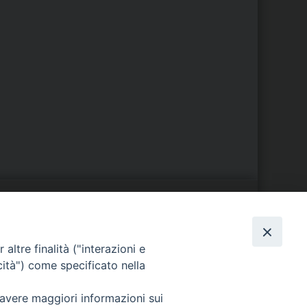
S
EDE VESCOVILE
altre finalità ("interazioni e
Piazza Wojtyla, 1
cità") come specificato nella
82032 Cerreto Sannita (BN)
Telefax: (+39) 0824 861115
 avere maggiori informazioni sui