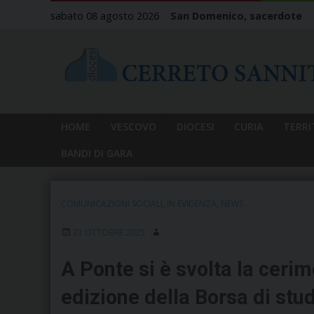
Skip
sabato 08 agosto 2026
San Domenico, sacerdote
to
content
HOME
VESCOVO
DIOCESI
CURIA
TERRI
BANDI DI GARA
COMUNICAZIONI SOCIALI
,
IN EVIDENZA
,
NEWS
21 OTTOBRE 2025
A Ponte si è svolta la ceri
edizione della Borsa di stu