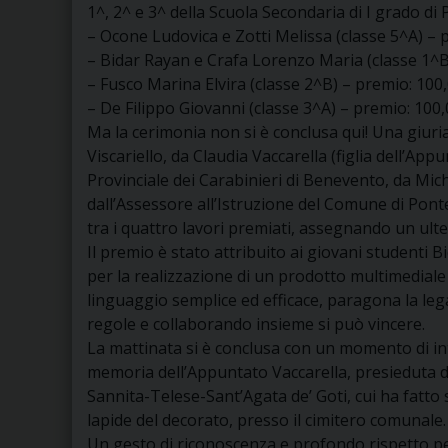
1^, 2^ e 3^ della Scuola Secondaria di I grado di
– Ocone Ludovica e Zotti Melissa (classe 5^A) – 
– Bidar Rayan e Crafa Lorenzo Maria (classe 1^B
– Fusco Marina Elvira (classe 2^B) – premio: 100,
– De Filippo Giovanni (classe 3^A) – premio: 100,
Ma la cerimonia non si è conclusa qui! Una giuri
Viscariello, da Claudia Vaccarella (figlia dell’A
Provinciale dei Carabinieri di Benevento, da Mic
dall’Assessore all’Istruzione del Comune di Ponte
tra i quattro lavori premiati, assegnando un ulte
Il premio è stato attribuito ai giovani studenti 
per la realizzazione di un prodotto multimediale 
linguaggio semplice ed efficace, paragona la lega
regole e collaborando insieme si può vincere.
La mattinata si è conclusa con un momento di i
memoria dell’Appuntato Vaccarella, presieduta 
Sannita-Telese-Sant’Agata de’ Goti, cui ha fatto 
lapide del decorato, presso il cimitero comunale.
Un gesto di riconoscenza e profondo rispetto per