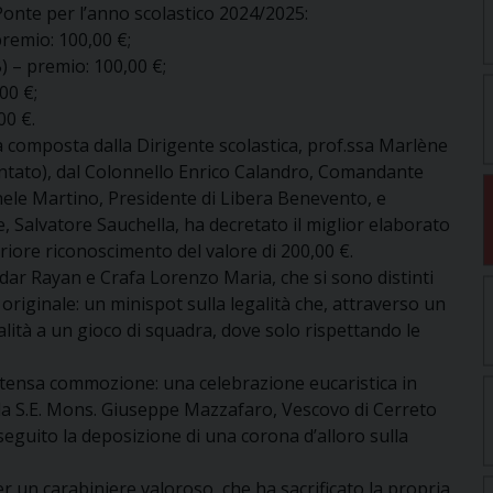
 Ponte per l’anno scolastico 2024/2025:
premio: 100,00 €;
) – premio: 100,00 €;
00 €;
00 €.
a composta dalla Dirigente scolastica, prof.ssa Marlène
ppuntato), dal Colonnello Enrico Calandro, Comandante
hele Martino, Presidente di Libera Benevento, e
, Salvatore Sauchella, ha decretato il miglior elaborato
riore riconoscimento del valore di 200,00 €.
Bidar Rayan e Crafa Lorenzo Maria, che si sono distinti
originale: un minispot sulla legalità che, attraverso un
lità a un gioco di squadra, dove solo rispettando le
ntensa commozione: una celebrazione eucaristica in
da S.E. Mons. Giuseppe Mazzafaro, Vescovo di Cerreto
seguito la deposizione di una corona d’alloro sulla
 un carabiniere valoroso, che ha sacrificato la propria