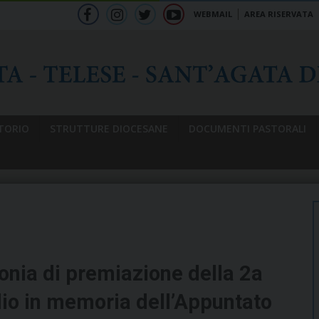
WEBMAIL
AREA RISERVATA
f
ig
tw
yt
b
TORIO
STRUTTURE DIOCESANE
DOCUMENTI PASTORALI
monia di premiazione della 2a
dio in memoria dell’Appuntato