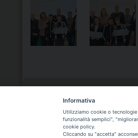
LA NOSTRA DIOCESI
C
Informativa
Utilizziamo cookie o tecnologie s
IL VESCOVO
P
funzionalità semplici", "miglior
cookie policy.
AGENDA PASTORALE
D
Cliccando su "accetta" acconsent