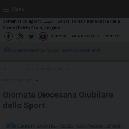
Skip
Menu
to
content
domenica 09 agosto 2026
Santa Teresa Benedetta della
Croce (Edith) Stein, vergine
WEBMAIL
AREA RISERVATA
CONTATTI
fb
ig
tw
yt
IN EVIDENZA
,
NEWS
,
SPORT E TEMPO LIBERO
26 AGOSTO 2025
Giornata Diocesana Giubilare
dello Sport