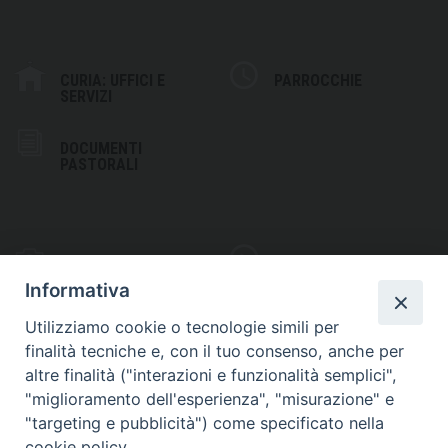
CURIA: UFFICI E
PARROCCHIE
SERVIZI
DOCUMENTI
PASTORALI
PHOTOGALLERY
VIDEOGALLERY
Informativa
Utilizziamo cookie o tecnologie simili per
finalità tecniche e, con il tuo consenso, anche per
altre finalità ("interazioni e funzionalità semplici",
S
EDE VESCOVILE
"miglioramento dell'esperienza", "misurazione" e
Piazza Wojtyla, 1
"targeting e pubblicità") come specificato nella
82032 Cerreto Sannita (BN)
cookie policy.