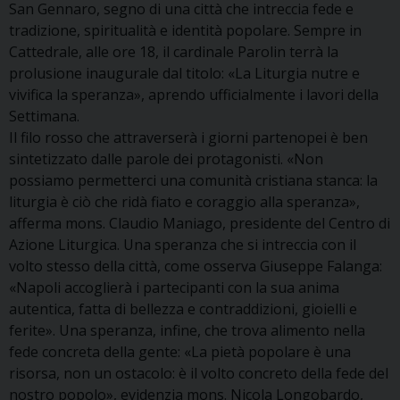
San Gennaro, segno di una città che intreccia fede e
tradizione, spiritualità e identità popolare. Sempre in
Cattedrale, alle ore 18, il cardinale Parolin terrà la
prolusione inaugurale dal titolo: «La Liturgia nutre e
vivifica la speranza», aprendo ufficialmente i lavori della
Settimana.
Il filo rosso che attraverserà i giorni partenopei è ben
sintetizzato dalle parole dei protagonisti. «Non
possiamo permetterci una comunità cristiana stanca: la
liturgia è ciò che ridà fiato e coraggio alla speranza»,
afferma mons. Claudio Maniago, presidente del Centro di
Azione Liturgica. Una speranza che si intreccia con il
volto stesso della città, come osserva Giuseppe Falanga:
«Napoli accoglierà i partecipanti con la sua anima
autentica, fatta di bellezza e contraddizioni, gioielli e
ferite». Una speranza, infine, che trova alimento nella
fede concreta della gente: «La pietà popolare è una
risorsa, non un ostacolo: è il volto concreto della fede del
nostro popolo», evidenzia mons. Nicola Longobardo,