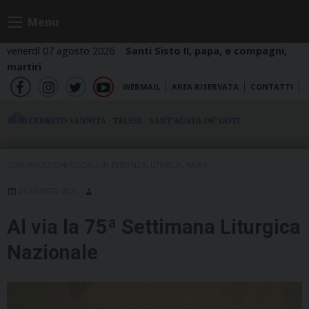
Skip
Menu
to
content
venerdì 07 agosto 2026
Santi Sisto II, papa, e compagni,
martiri
WEBMAIL
AREA RISERVATA
CONTATTI
fb
ig
tw
yt
COMUNICAZIONI SOCIALI
,
IN EVIDENZA
,
LITURGIA
,
NEWS
24 AGOSTO 2025
Al via la 75ª Settimana Liturgica
Nazionale