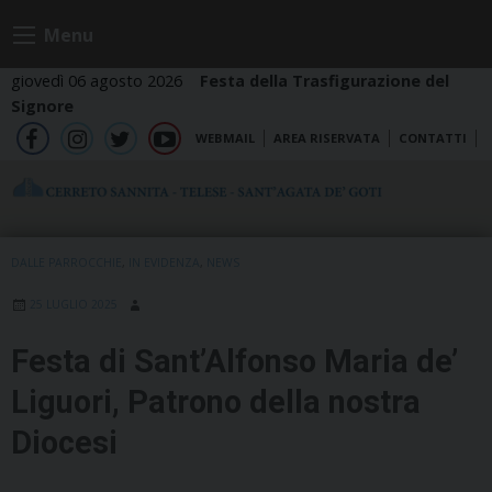
Skip
Menu
to
content
giovedì 06 agosto 2026
Festa della Trasfigurazione del
Signore
WEBMAIL
AREA RISERVATA
CONTATTI
fb
ig
tw
yt
DALLE PARROCCHIE
,
IN EVIDENZA
,
NEWS
25 LUGLIO 2025
Festa di Sant’Alfonso Maria de’
Liguori, Patrono della nostra
Diocesi