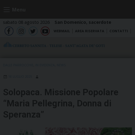
Skip
Menu
to
content
sabato 08 agosto 2026
San Domenico, sacerdote
WEBMAIL
AREA RISERVATA
CONTATTI
fb
ig
tw
yt
DALLE PARROCCHIE
,
IN EVIDENZA
,
NEWS
18 LUGLIO 2025
Solopaca. Missione Popolare
“Maria Pellegrina, Donna di
Speranza”