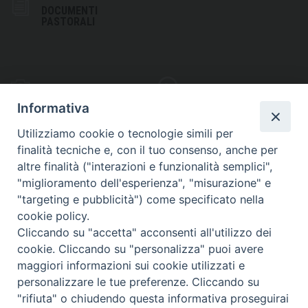
DOCUMENTI
PASTORALI
PHOTOGALLERY
VIDEOGALLERY
Informativa
Utilizziamo cookie o tecnologie simili per
finalità tecniche e, con il tuo consenso, anche per
altre finalità ("interazioni e funzionalità semplici",
S
EDE VESCOVILE
"miglioramento dell'esperienza", "misurazione" e
Piazza Wojtyla, 1
"targeting e pubblicità") come specificato nella
82032 Cerreto Sannita (BN)
cookie policy.
Cliccando su "accetta" acconsenti all'utilizzo dei
Telefax: (+39) 0824 861115
cookie. Cliccando su "personalizza" puoi avere
Email: info@diocesicerreto.it
maggiori informazioni sui cookie utilizzati e
personalizzare le tue preferenze. Cliccando su
"rifiuta" o chiudendo questa informativa proseguirai