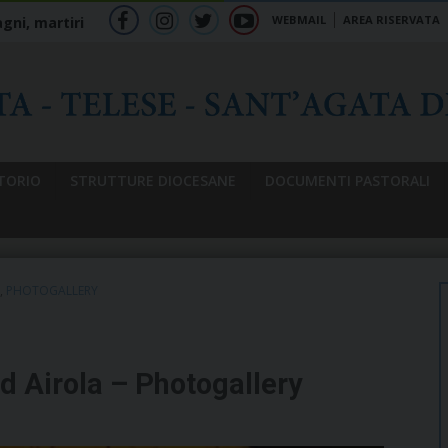
WEBMAIL
AREA RISERVATA
gni, martiri
f
ig
tw
yt
b
TORIO
STRUTTURE DIOCESANE
DOCUMENTI PASTORALI
,
PHOTOGALLERY
 Airola – Photogallery