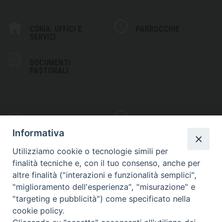
CURIA: UFFICI E
PARROCCHIE
SERVIZI
DOCUMENTI
PASTORALI
PHOTOGALLERY
VIDEOGALLERY
Informativa
Utilizziamo cookie o tecnologie simili per
finalità tecniche e, con il tuo consenso, anche per
altre finalità ("interazioni e funzionalità semplici",
S
EDE VESCOVILE
"miglioramento dell'esperienza", "misurazione" e
Piazza Wojtyla, 1
"targeting e pubblicità") come specificato nella
82032 Cerreto Sannita (BN)
cookie policy.