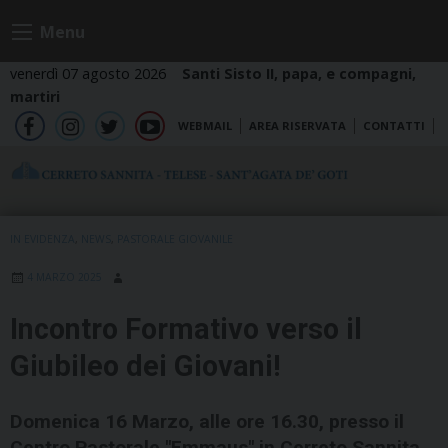
Skip
Menu
to
content
venerdì 07 agosto 2026
Santi Sisto II, papa, e compagni,
martiri
WEBMAIL
AREA RISERVATA
CONTATTI
fb
ig
tw
yt
IN EVIDENZA
,
NEWS
,
PASTORALE GIOVANILE
4 MARZO 2025
Incontro Formativo verso il
Giubileo dei Giovani!
Domenica 16 Marzo, alle ore 16.30, presso il
Centro Pastorale "Emmaus" in Cerreto Sannita