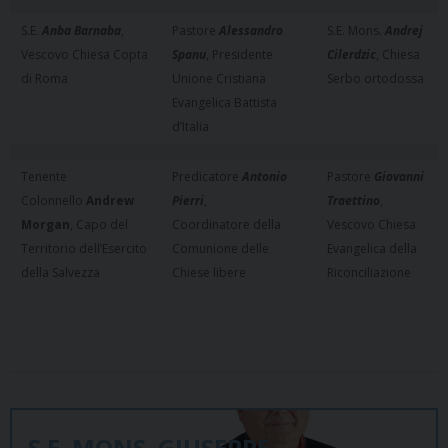
S.E.
Anba Barnaba
,
Pastore
Alessandro
S.E. Mons.
Andrej
Vescovo Chiesa Copta
Spanu
, Presidente
Cilerdzic
, Chiesa
di Roma
Unione Cristiana
Serbo ortodossa
Evangelica Battista
d’Italia
Tenente
Predicatore
Antonio
Pastore
Giovanni
Colonnello
Andrew
Pierri
,
Traettino
,
Morgan
, Capo del
Coordinatore della
Vescovo Chiesa
Territorio dell’Esercito
Comunione delle
Evangelica della
della Salvezza
Chiese libere
Riconciliazione
S.E. MONS. GIUSEPPE