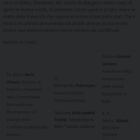
Gesù a Marta, chiedendo allo Spirito di allargare i nostri cuori, di
aprire le nostre menti, di orientare i nostri passi e di farci vivere la
realtà della fraternità che supera le nostre storie particolari. Che il
nostro incontrarci provenendo da strade diverse possa anche
essere una testimonianza in tempi sempre più conflittuali.
Vostri/e in Cristo
Pastore
Daniele
Garrone
,
Presidente della
S.E. Mons.
Derio
S.E.
Federazione
Olivero
, Vescovo di
Metropolita
Polycarpos
,
delle Chiese
Pinerolo, Presidente
Sacra Arcidiocesi
Evangeliche in
della Commissione
Ortodossa d’Italia
Italia
Episcopale per
l’Ecumenismo e il
Diacona
Alessandra
S. E.
Trotta
, Moderatora
Dialogo della
Mons.
Siluan
,
della Tavola Valdese
Conferenza Episcopale
Vescovo
Diocesi
Italiana