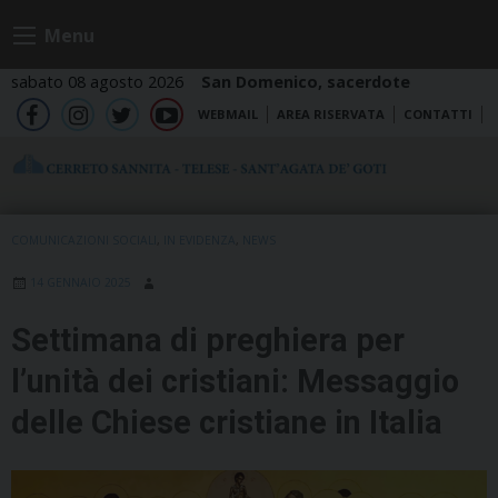
Skip
Menu
to
content
sabato 08 agosto 2026
San Domenico, sacerdote
WEBMAIL
AREA RISERVATA
CONTATTI
fb
ig
tw
yt
COMUNICAZIONI SOCIALI
,
IN EVIDENZA
,
NEWS
14 GENNAIO 2025
Settimana di preghiera per
l’unità dei cristiani: Messaggio
delle Chiese cristiane in Italia