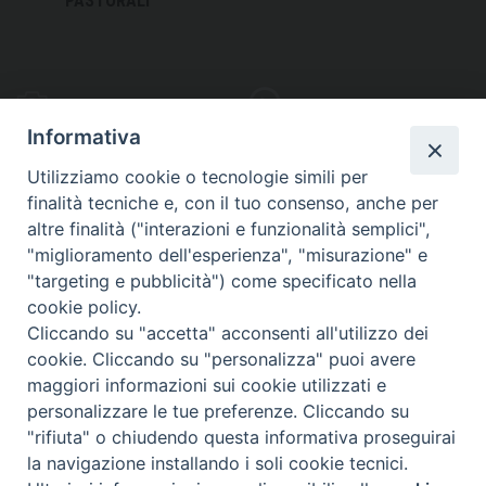
PASTORALI
PHOTOGALLERY
VIDEOGALLERY
Informativa
Utilizziamo cookie o tecnologie simili per
finalità tecniche e, con il tuo consenso, anche per
altre finalità ("interazioni e funzionalità semplici",
S
EDE VESCOVILE
"miglioramento dell'esperienza", "misurazione" e
Piazza Wojtyla, 1
"targeting e pubblicità") come specificato nella
82032 Cerreto Sannita (BN)
cookie policy.
Cliccando su "accetta" acconsenti all'utilizzo dei
Telefax: (+39) 0824 861115
cookie. Cliccando su "personalizza" puoi avere
Email: info@diocesicerreto.it
maggiori informazioni sui cookie utilizzati e
personalizzare le tue preferenze. Cliccando su
"rifiuta" o chiudendo questa informativa proseguirai
la navigazione installando i soli cookie tecnici.
Copyright 2018 - Diocesi di Cerreto Sannita - Telese - Sant’Agata de’ Goti