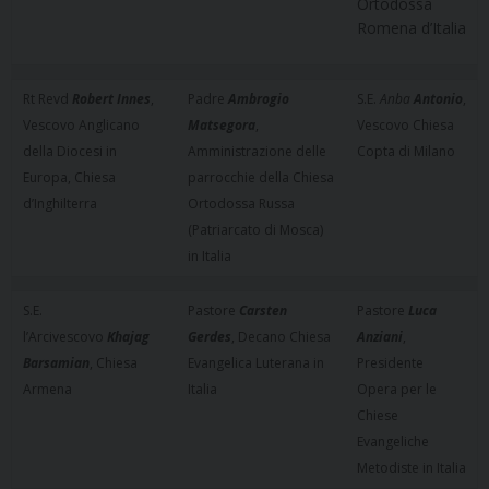
Ortodossa
Romena d’Italia
Rt Revd
Robert Innes
,
Padre
Ambrogio
S.E.
Anba
Antonio
,
Vescovo Anglicano
Matsegora
,
Vescovo Chiesa
della Diocesi in
Amministrazione delle
Copta di Milano
Europa, Chiesa
parrocchie della Chiesa
d’Inghilterra
Ortodossa Russa
(Patriarcato di Mosca)
in Italia
S.E.
Pastore
Carsten
Pastore
Luca
l’Arcivescovo
Khajag
Gerdes
, Decano Chiesa
Anziani
,
Barsamian
, Chiesa
Evangelica Luterana in
Presidente
Armena
Italia
Opera per le
Chiese
Evangeliche
Metodiste in Italia