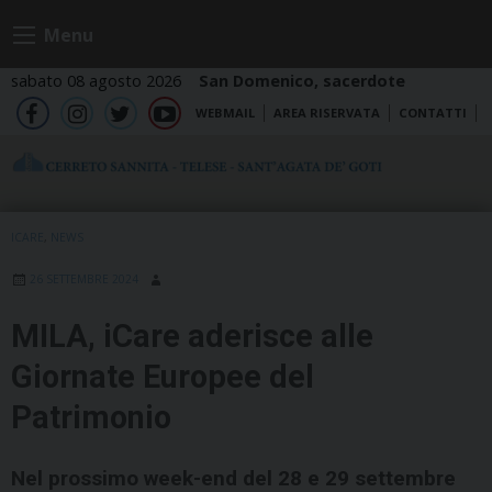
Skip
Menu
to
content
sabato 08 agosto 2026
San Domenico, sacerdote
WEBMAIL
AREA RISERVATA
CONTATTI
fb
ig
tw
yt
ICARE
,
NEWS
26 SETTEMBRE 2024
MILA, iCare aderisce alle
Giornate Europee del
Patrimonio
Nel prossimo week-end del 28 e 29 settembre