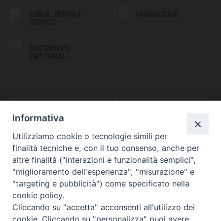
CURIA: UFFICI E
PARROCCHIE
SERVIZI
DOCUMENTI
PASTORALI
PHOTOGALLERY
VIDEOGALLERY
Informativa
Utilizziamo cookie o tecnologie simili per
finalità tecniche e, con il tuo consenso, anche per
altre finalità ("interazioni e funzionalità semplici",
S
EDE VESCOVILE
"miglioramento dell'esperienza", "misurazione" e
Piazza Wojtyla, 1
"targeting e pubblicità") come specificato nella
82032 Cerreto Sannita (BN)
cookie policy.
Cliccando su "accetta" acconsenti all'utilizzo dei
Telefax: (+39) 0824 861115
cookie. Cliccando su "personalizza" puoi avere