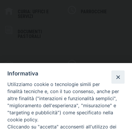
CURIA: UFFICI E
PARROCCHIE
SERVIZI
DOCUMENTI
PASTORALI
PHOTOGALLERY
VIDEOGALLERY
Informativa
Utilizziamo cookie o tecnologie simili per
finalità tecniche e, con il tuo consenso, anche per
altre finalità ("interazioni e funzionalità semplici",
S
EDE VESCOVILE
"miglioramento dell'esperienza", "misurazione" e
Piazza Wojtyla, 1
"targeting e pubblicità") come specificato nella
82032 Cerreto Sannita (BN)
cookie policy.
Cliccando su "accetta" acconsenti all'utilizzo dei
Telefax: (+39) 0824 861115