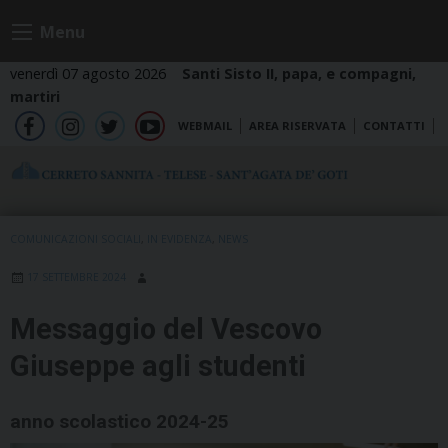
Skip
Menu
to
content
venerdì 07 agosto 2026
Santi Sisto II, papa, e compagni,
martiri
WEBMAIL
AREA RISERVATA
CONTATTI
fb
ig
tw
yt
COMUNICAZIONI SOCIALI
,
IN EVIDENZA
,
NEWS
17 SETTEMBRE 2024
Messaggio del Vescovo
Giuseppe agli studenti
anno scolastico 2024-25