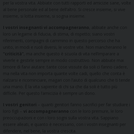
per la vostra vita. Abbiate con tutti rapporti ed amicizie sane, volte
al bene personale ed al bene dell’altro. Si cresce insieme, si vive
insieme, si lotta insieme, si sogna insieme.
I vostri insegnanti
vi accompagneranno
, abbiate anche con
loro un legame di fiducia, di stima, di rispetto; siano vostri
riferimenti, compagni di cammino in questo percorso che ha
unito, in modi e ruoli diversi, le vostre vite. Non mancheranno le
“criticità”
, ma anche questo è scuola di vita nell’imparare a
viverle e gestirle sempre in modo costruttivo. Non abbiate mai
timore di farvi aiutare: tante cose vissute da soli ci fanno cadere,
ma nella vita non importa quante volte cadi, quello che conta è
rialzarsi e ricominciare, magari con l’aiuto di qualcuno che ti tende
una mano. È la vita sapiente di chi sa che da soli è tutto più
difficile. Per questo l’amicizia è sempre un dono.
I vostri genitori
– quanti genitori fanno sacrifici per far studiare i
loro figli –
vi accompagneranno
con le loro premure, le loro
preoccupazioni e con i loro sogni sulla vostra vita. Sappiano
essere alleati, e quanto è necessario, con i vostri insegnanti per
difendere, nel bene, la vostra crescita.