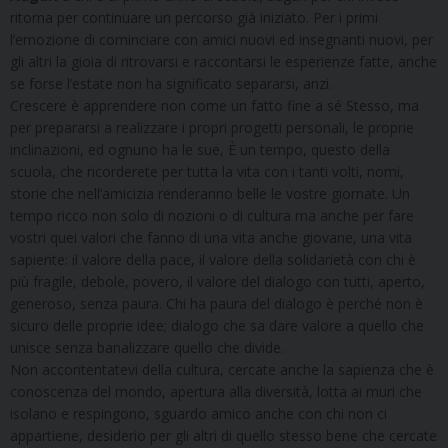
ritorna per continuare un percorso già iniziato. Per i primi
l’emozione di cominciare con amici nuovi ed insegnanti nuovi, per
gli altri la gioia di ritrovarsi e raccontarsi le esperienze fatte, anche
se forse l’estate non ha significato separarsi, anzi.
Crescere è apprendere non come un fatto fine a sé Stesso, ma
per prepararsi a realizzare i propri progetti personali, le proprie
inclinazioni, ed ognuno ha le sue, È un tempo, questo della
scuola, che ricorderete per tutta la vita con i tanti volti, nomi,
storie che nell’amicizia renderanno belle le vostre giornate. Un
tempo ricco non solo di nozioni o di cultura ma anche per fare
vostri quei valori che fanno di una vita anche giovane, una vita
sapiente: il valore della pace, il valore della solidarietà con chi è
più fragile, debole, povero, il valore del dialogo con tutti, aperto,
generoso, senza paura. Chi ha paura del dialogo è perché non è
sicuro delle proprie idee; dialogo che sa dare valore a quello che
unisce senza banalizzare quello che divide.
Non accontentatevi della cultura, cercate anche la sapienza che è
conoscenza del mondo, apertura alla diversità, lotta ai muri che
isolano e respingono, sguardo amico anche con chi non ci
appartiene, desiderio per gli altri di quello stesso bene che cercate