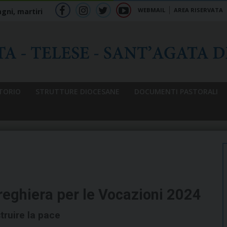
WEBMAIL
AREA RISERVATA
gni, martiri
f
ig
tw
yt
b
TORIO
STRUTTURE DIOCESANE
DOCUMENTI PASTORALI
reghiera per le Vocazioni 2024
truire la pace