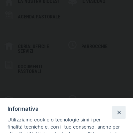
LA NOSTRA DIOCESI
IL VESCOVO
AGENDA PASTORALE
CURIA: UFFICI E
PARROCCHIE
SERVIZI
DOCUMENTI
PASTORALI
PHOTOGALLERY
VIDEOGALLERY
Informativa
Utilizziamo cookie o tecnologie simili per
finalità tecniche e, con il tuo consenso, anche per