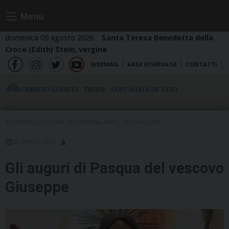
Skip
Menu
to
content
domenica 09 agosto 2026
Santa Teresa Benedetta della
Croce (Edith) Stein, vergine
WEBMAIL
AREA RISERVATA
CONTATTI
fb
ig
tw
yt
IN EVIDENZA
,
LITURGIA
,
MULTIMEDIA
,
NEWS
,
VIDEOGALLERY
30 MARZO 2024
Gli auguri di Pasqua del vescovo
Giuseppe