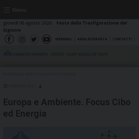
Skip
Menu
to
content
giovedì 06 agosto 2026
Festa della Trasfigurazione del
Signore
WEBMAIL
AREA RISERVATA
CONTATTI
fb
ig
tw
yt
IN EVIDENZA
,
NEWS
,
SCUOLA SOCIO-POLITICA
6 FEBBRAIO 2024
Europa e Ambiente. Focus Cibo
ed Energia