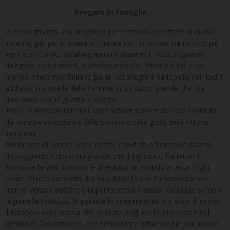
Pregare in famiglia….
Vi consegniamo una preghiera per fermarci a riflettere di nuovo
insieme, per poter vivere un Natale non di nuovo ma Nuovo, più
vero e profondo. Se allarghiamo e alziamo il nostro sguardo,
ripiegato su noi stessi, ci accorgiamo che intorno a noi e nel
mondo intero non brillano più le luci allegre e variopinte dei nostri
addobbi, ma quelle delle fiamme di un fuoco grande che sta
divorando con la guerra la nostra
Terra, le melodie liete dei canti natalizi sono state così sostituite
dal rumore assordante delle bombe e dalle grida delle vittime
innocenti.
Per la sete di potere per le nostre cupidigie e bramosie stiamo
distruggendo il dono più grande che il Signore ci ha fatto: il
Mondo e la Vita. Il nostro è diventato un mondo a testa in giù,
come l’albero decorato di una pubblicità che è capovolto con il
tronco verso il soffitto e la punta verso il basso. Ovunque sembra
regnare la tristezza, la paura e lo smarrimento ma ecco di nuovo
il Miracolo della Grazia che si ripete negli occhi innocenti e nel
gemito di Dio bambino, che nonostante tutto sceglie per amore