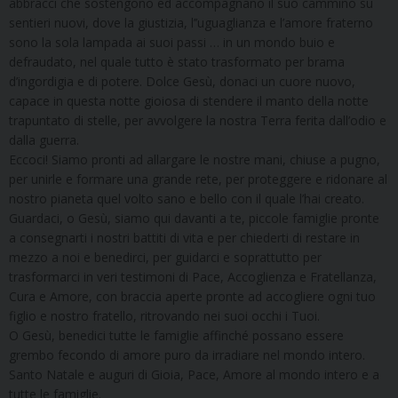
abbracci che sostengono ed accompagnano il suo cammino su
sentieri nuovi, dove la giustizia, l’’uguaglianza e l’amore fraterno
sono la sola lampada ai suoi passi … in un mondo buio e
defraudato, nel quale tutto è stato trasformato per brama
d’ingordigia e di potere. Dolce Gesù, donaci un cuore nuovo,
capace in questa notte gioiosa di stendere il manto della notte
trapuntato di stelle, per avvolgere la nostra Terra ferita dall’odio e
dalla guerra.
Eccoci! Siamo pronti ad allargare le nostre mani, chiuse a pugno,
per unirle e formare una grande rete, per proteggere e ridonare al
nostro pianeta quel volto sano e bello con il quale l’hai creato.
Guardaci, o Gesù, siamo qui davanti a te, piccole famiglie pronte
a consegnarti i nostri battiti di vita e per chiederti di restare in
mezzo a noi e benedirci, per guidarci e soprattutto per
trasformarci in veri testimoni di Pace, Accoglienza e Fratellanza,
Cura e Amore, con braccia aperte pronte ad accogliere ogni tuo
figlio e nostro fratello, ritrovando nei suoi occhi i Tuoi.
O Gesù, benedici tutte le famiglie affinché possano essere
grembo fecondo di amore puro da irradiare nel mondo intero.
Santo Natale e auguri di Gioia, Pace, Amore al mondo intero e a
tutte le famiglie.