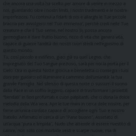
che ancora una volta ha scelto per amore di venire in mezzo a
noi, guardando oltre i nostri limiti, i nostri tradimenti e le nostre
imperfezioni. Tu continui a fidarti di noi e allarghi le Tue piccole
braccia per avvolgerci nel ‘Tuo Immenso’, perché credi nelle Tue
creature e che il Tuo seme, nel nostro Si, possa ancora
germogliare e dare frutto buono, ricco di vita che genera vita,
capace di guarire l’aridità dei nostri cuori sterili nell’egoismo di
questo mondo.
Tu, così piccolo e indifeso, giaci già su quel Legno, che
impregnato del Tuo Sangue prezioso, sarà per noi la porta per il
Cielo. Ora in questa Notte gioiosa e benedetta ci consegni i tuoi
doni per guidarci ed illuminare il cammino dell’umanità: la tua
grande Famiglia. Nel silenzio di questa notte ci sussurri il suono
della Pace in un soffio leggero, capace di trasformare i proiettili
“bendati” in fiori profumati e cuori palpitanti, che ci dona la dolce
melodia della Vita vera. Apri le tue mani in cerca delle nostre, per
farne un’unica cordata capace di accogliere ogni Tuo e nostro
fratello: Affamato in cerca di un “Pane buono”, Assetato di
un’acqua “pura e limpida”, Nudo che attende di essere rivestito di
calore, non solo con morbide vesti e scarpe nuove, ma di