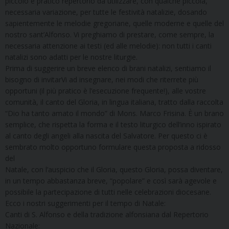
piccolo e pratico repertorio da utilizzare, con qualche piccola,
necessaria variazione, per tutte le festività natalizie, dosando
sapientemente le melodie gregoriane, quelle moderne e quelle del
nostro sant’Alfonso. Vi preghiamo di prestare, come sempre, la
necessaria attenzione ai testi (ed alle melodie): non tutti i canti
natalizi sono adatti per le nostre liturgie.
Prima di suggerire un breve elenco di brani natalizi, sentiamo il
bisogno di invitarVi ad insegnare, nei modi che riterrete più
opportuni (il più pratico è l’esecuzione frequente!), alle vostre
comunità, il canto del Gloria, in lingua italiana, tratto dalla raccolta
“Dio ha tanto amato il mondo” di Mons. Marco Frisina. È un brano
semplice, che rispetta la forma e il testo liturgico dell’inno ispirato
al canto degli angeli alla nascita del Salvatore. Per questo ci è
sembrato molto opportuno formulare questa proposta a ridosso
del
Natale, con l’auspicio che il Gloria, questo Gloria, possa diventare,
in un tempo abbastanza breve, “popolare” e così sarà agevole e
possibile la partecipazione di tutti nelle celebrazioni diocesane.
Ecco i nostri suggerimenti per il tempo di Natale:
Canti di S. Alfonso e della tradizione alfonsiana dal Repertorio
Nazionale: