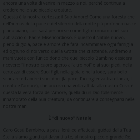
ancora una volta di venire in mezzo a noi, perché continua a
credere nelle sue piccole creature.
Questa è la nostra certezza: il Suo Amore! Come una foresta che
nell’humus della pace e del silenzio della notte più profonda nasce
piano piano, così sarà per noi se come figli ritorniamo nel suo
abbraccio di Padre Misericordioso. È questo il Natale nuovo,
pieno di gioia, pace e amore che farà incamminare ogni famiglia
ed ognuno di noi verso quella Grotta che ci attende. Andremo a
mani vuote con l’unico dono che quel piccolo Bambino desidera
ricevere: “il nostro cuore aperto all’altro noi” e ai suoi piedi, nella
certezza di essere Suoi figli, nella gioia e nella lode, sarà bello
scartare ed aprire i suoi doni (la pace, l’accoglienza-fratellanza, il
creato e l’amore), che ancora una volta affida alla nostra Cura: è
questa la vera forza dell’Amore, quella di un Dio follemente
innamorato della Sua creatura, da continuare a consegnarsi nelle
nostre mani.
È “di nuovo” Natale
Caro Gesù Bambino, a passi lenti ed affaticati, guidati dalla Tua
Stella siamo giunti qui davanti a te, al nostro piccolo grande Re,