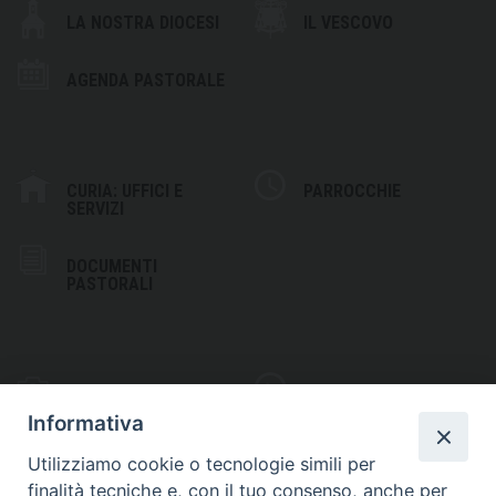
LA NOSTRA DIOCESI
IL VESCOVO
AGENDA PASTORALE
CURIA: UFFICI E
PARROCCHIE
SERVIZI
DOCUMENTI
PASTORALI
PHOTOGALLERY
VIDEOGALLERY
Informativa
Utilizziamo cookie o tecnologie simili per
finalità tecniche e, con il tuo consenso, anche per