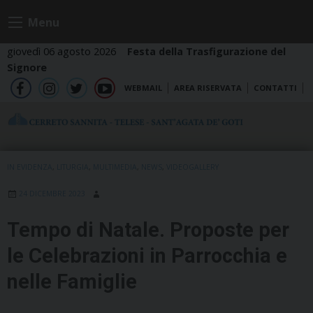
Skip
Menu
to
content
giovedì 06 agosto 2026
Festa della Trasfigurazione del
Signore
WEBMAIL
AREA RISERVATA
CONTATTI
fb
ig
tw
yt
IN EVIDENZA
,
LITURGIA
,
MULTIMEDIA
,
NEWS
,
VIDEOGALLERY
24 DICEMBRE 2023
Tempo di Natale. Proposte per
le Celebrazioni in Parrocchia e
nelle Famiglie