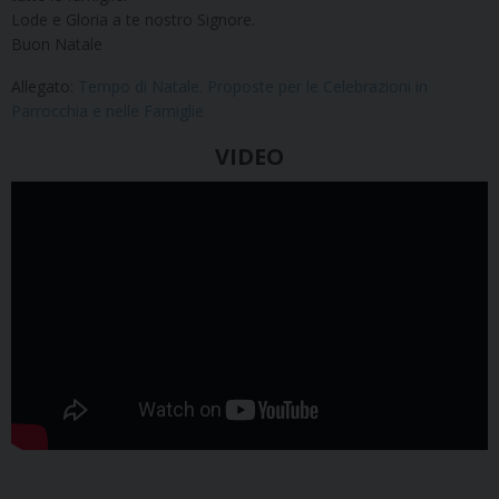
Lode e Gloria a te nostro Signore.
Buon Natale
Allegato:
Tempo di Natale. Proposte per le Celebrazioni in
Parrocchia e nelle Famiglie
VIDEO