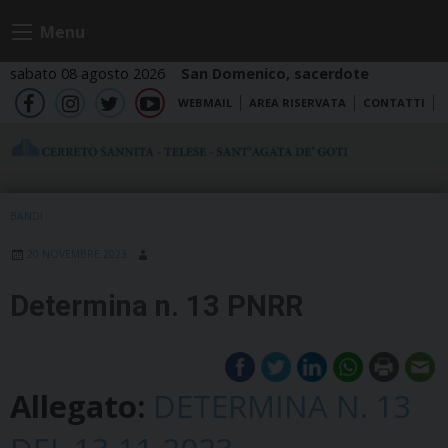
Skip
Menu
to
content
sabato 08 agosto 2026
San Domenico, sacerdote
WEBMAIL
AREA RISERVATA
CONTATTI
fb
ig
tw
yt
BANDI
20 NOVEMBRE 2023
Determina n. 13 PNRR
Allegato:
DETERMINA N. 13