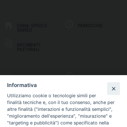
CURIA: UFFICI E
PARROCCHIE
SERVIZI
DOCUMENTI
PASTORALI
PHOTOGALLERY
VIDEOGALLERY
Informativa
Utilizziamo cookie o tecnologie simili per
finalità tecniche e, con il tuo consenso, anche per
altre finalità ("interazioni e funzionalità semplici",
S
EDE VESCOVILE
"miglioramento dell'esperienza", "misurazione" e
Piazza Wojtyla, 1
"targeting e pubblicità") come specificato nella