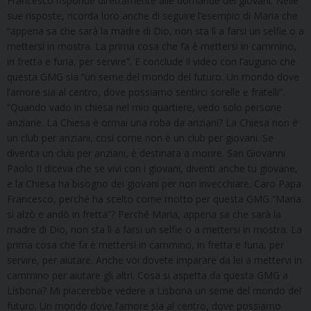
Francesco risponde direttamente alle domande dei giovani. Nelle
sue risposte, ricorda loro anche di seguire l’esempio di Maria che
“appena sa che sarà la madre di Dio, non sta lì a farsi un selfie o a
mettersi in mostra. La prima cosa che fa è mettersi in cammino,
in fretta e furia, per servire”. E conclude il video con l’augurio che
questa GMG sia “un seme del mondo del futuro. Un mondo dove
l’amore sia al centro, dove possiamo sentirci sorelle e fratelli”.
“Quando vado in chiesa nel mio quartiere, vedo solo persone
anziane. La Chiesa è ormai una roba da anziani? La Chiesa non è
un club per anziani, così come non è un club per giovani. Se
diventa un club per anziani, è destinata a morire. San Giovanni
Paolo II diceva che se vivi con i giovani, diventi anche tu giovane,
e la Chiesa ha bisogno dei giovani per non invecchiare. Caro Papa
Francesco, perché ha scelto come motto per questa GMG “Maria
si alzò e andò in fretta”? Perché Maria, appena sa che sarà la
madre di Dio, non sta lì a farsi un selfie o a mettersi in mostra. La
prima cosa che fa è mettersi in cammino, in fretta e furia, per
servire, per aiutare. Anche voi dovete imparare da lei a mettervi in
cammino per aiutare gli altri. Cosa si aspetta da questa GMG a
Lisbona? Mi piacerebbe vedere a Lisbona un seme del mondo del
futuro. Un mondo dove l’amore sia al centro, dove possiamo