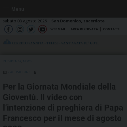
Skip
Menu
to
content
sabato 08 agosto 2026
San Domenico, sacerdote
WEBMAIL
AREA RISERVATA
CONTATTI
fb
ig
tw
yt
IN EVIDENZA
,
NEWS
2 AGOSTO 2023
Per la Giornata Mondiale della
Gioventù. Il video con
l’intenzione di preghiera di Papa
Francesco per il mese di agosto