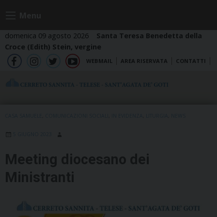
Skip
Menu
to
content
domenica 09 agosto 2026
Santa Teresa Benedetta della
Croce (Edith) Stein, vergine
WEBMAIL
AREA RISERVATA
CONTATTI
fb
ig
tw
yt
CASA SAMUELE
,
COMUNICAZIONI SOCIALI
,
IN EVIDENZA
,
LITURGIA
,
NEWS
5 GIUGNO 2023
Meeting diocesano dei
Ministranti