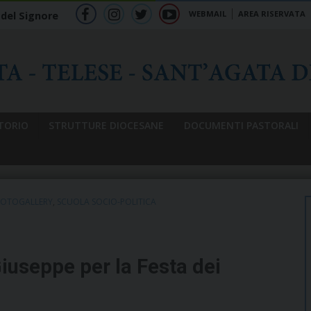
WEBMAIL
AREA RISERVATA
 del Signore
f
ig
tw
yt
b
TORIO
STRUTTURE DIOCESANE
DOCUMENTI PASTORALI
OTOGALLERY
,
SCUOLA SOCIO-POLITICA
iuseppe per la Festa dei