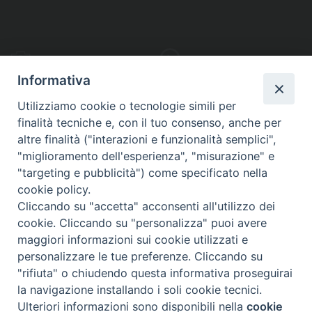
PHOTOGALLERY
VIDEOGALLERY
Informativa
Utilizziamo cookie o tecnologie simili per
finalità tecniche e, con il tuo consenso, anche per
altre finalità ("interazioni e funzionalità semplici",
S
EDE VESCOVILE
"miglioramento dell'esperienza", "misurazione" e
Piazza Wojtyla, 1
"targeting e pubblicità") come specificato nella
82032 Cerreto Sannita (BN)
cookie policy.
Cliccando su "accetta" acconsenti all'utilizzo dei
Telefax: (+39) 0824 861115
cookie. Cliccando su "personalizza" puoi avere
Email: info@diocesicerreto.it
maggiori informazioni sui cookie utilizzati e
personalizzare le tue preferenze. Cliccando su
"rifiuta" o chiudendo questa informativa proseguirai
la navigazione installando i soli cookie tecnici.
Copyright 2018 - Diocesi di Cerreto Sannita - Telese - Sant’Agata de’ Goti
Ulteriori informazioni sono disponibili nella
cookie
Preferenze Cookie