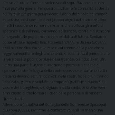
deciso a tutte le forme di violenza e di sopraffazione, il nostro
“mai più” alla guerra. Per questo, invitiamo le comunità ecclesiali
ad unirsi in preghiera per invocare il dono della pace nel mondo.
In Ucraina, così come in tanti (troppi) angoli della terra risuona
infatti l’assordante rumore delle armi che soffoca gli aneliti di
speranza e di sviluppo, causando sofferenza, morte e distruzione
e negando alle popolazioni ogni possibilità di futuro. Sentiamo
come attuale l’appello lanciato sessant’anni fa da san Giovanni
XXIII nell’Enciclica
Pacem in terris
: «Al criterio della pace che si
regge sull’equilibrio degli armamenti, si sostituisca il principio che
la vera pace si può ricostruire nella vicendevole fiducia» (n. 39).
Se da una parte è urgente un’azione diplomatica capace di
spezzare la sterile logica della contrapposizione, dall’altra tutti i
credenti devono sentirsi coinvolti nella costruzione di un mondo
pacificato, giusto e solidale. Il tempo di Quaresima ci ricorda il
valore della preghiera, del digiuno e della carità, le uniche vere
armi capaci di trasformare i cuori delle persone e di renderci
“fratelli tutti”.
Aderendo all’iniziativa del Consiglio delle Conferenze Episcopali
d’Europa (CCEE), invitiamo a celebrare venerdì 10 marzo una