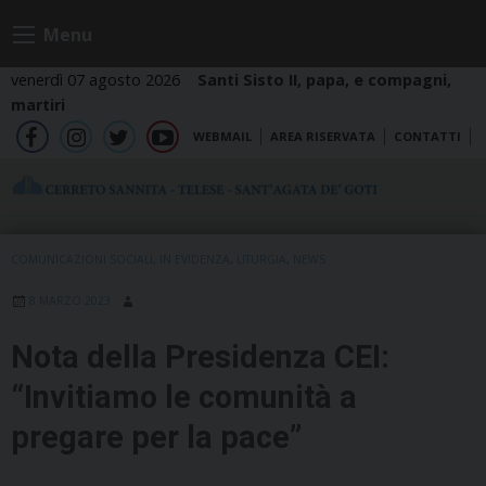
Skip
Menu
to
content
venerdì 07 agosto 2026
Santi Sisto II, papa, e compagni,
martiri
WEBMAIL
AREA RISERVATA
CONTATTI
fb
ig
tw
yt
COMUNICAZIONI SOCIALI
,
IN EVIDENZA
,
LITURGIA
,
NEWS
8 MARZO 2023
Nota della Presidenza CEI:
“Invitiamo le comunità a
pregare per la pace”