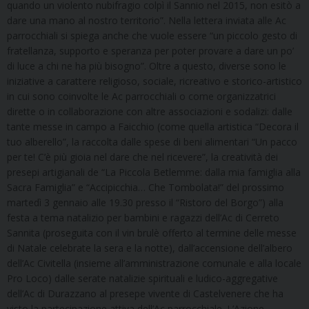
quando un violento nubifragio colpì il Sannio nel 2015, non esitò a
dare una mano al nostro territorio”. Nella lettera inviata alle Ac
parrocchiali si spiega anche che vuole essere “un piccolo gesto di
fratellanza, supporto e speranza per poter provare a dare un po’
di luce a chi ne ha più bisogno”. Oltre a questo, diverse sono le
iniziative a carattere religioso, sociale, ricreativo e storico-artistico
in cui sono coinvolte le Ac parrocchiali o come organizzatrici
dirette o in collaborazione con altre associazioni e sodalizi: dalle
tante messe in campo a Faicchio (come quella artistica “Decora il
tuo alberello”, la raccolta dalle spese di beni alimentari “Un pacco
per te! C’è più gioia nel dare che nel ricevere”, la creatività dei
presepi artigianali de “La Piccola Betlemme: dalla mia famiglia alla
Sacra Famiglia” e “Accipicchia… Che Tombolata!” del prossimo
martedì 3 gennaio alle 19.30 presso il “Ristoro del Borgo”) alla
festa a tema natalizio per bambini e ragazzi dell’Ac di Cerreto
Sannita (proseguita con il vin brulè offerto al termine delle messe
di Natale celebrate la sera e la notte), dall’accensione dell’albero
dell’Ac Civitella (insieme all’amministrazione comunale e alla locale
Pro Loco) dalle serate natalizie spirituali e ludico-aggregative
dell’Ac di Durazzano al presepe vivente di Castelvenere che ha
visto la partecipazione attiva dell’Ac parrocchiale. L’Azione