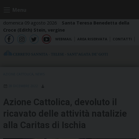
Skip
Menu
to
content
domenica 09 agosto 2026
Santa Teresa Benedetta della
Croce (Edith) Stein, vergine
WEBMAIL
AREA RISERVATA
CONTATTI
fb
ig
tw
yt
AZIONE CATTOLICA
,
NEWS
28 DICEMBRE 2022
Azione Cattolica, devoluto il
ricavato delle attività natalizie
alla Caritas di Ischia