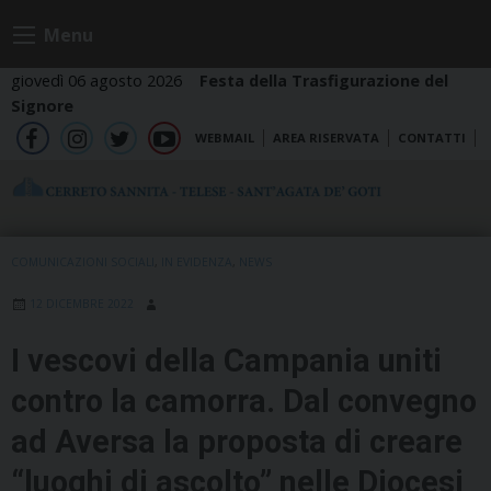
Skip
Menu
to
content
giovedì 06 agosto 2026
Festa della Trasfigurazione del
Signore
WEBMAIL
AREA RISERVATA
CONTATTI
fb
ig
tw
yt
COMUNICAZIONI SOCIALI
,
IN EVIDENZA
,
NEWS
12 DICEMBRE 2022
I vescovi della Campania uniti
contro la camorra. Dal convegno
ad Aversa la proposta di creare
“luoghi di ascolto” nelle Diocesi