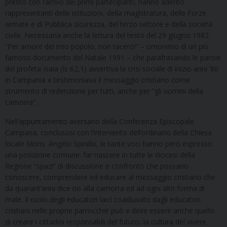
presto con l’arrivo dei primi partecipanti, hanno aderito
rappresentanti delle istituzioni, della magistratura, delle Forze
armate e di Pubblica sicurezza, del terzo settore e della società
civile. Necessaria anche la lettura del testo del 29 giugno 1982
“Per amore del mio popolo, non tacerò!” – omonimo di un più
famoso documento del Natale 1991 – che parafrasando le parole
del profeta Isaia (Is 62,1) avvertiva la crisi sociale di inizio anni ’80
in Campania e testimoniava il messaggio cristiano come
strumento di redenzione per tutti, anche per “gli uomini della
camorra”.
Nell’appuntamento aversano della Conferenza Episcopale
Campana, conclusosi con l’intervento dell’ordinario della Chiesa
locale Mons. Angelo Spinillo, le tante voci hanno però espresso
una posizione comune: far nascere in tutte le diocesi della
Regione “spazi” di discussione e confronto che possano
conoscere, comprendere ed educare al messaggio cristiano che
da quarant’anni dice no alla camorra ed ad ogni altri forma di
male. Il ruolo degli educatori laici coadiuvato dagli educatori
cristiani nelle proprie parrocchie può e deve essere anche quello
di creare i cittadini responsabili del futuro, la cultura del vivere