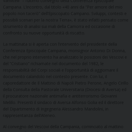
Vanvitelli” – l’ultimo convegno della Conferenza Episcopale
Campana. L’incontro, dal titolo «40 anni da “Per amore del mio
popolo non tacerò” dell’Episcopato Campano. Sviluppi, contesti e
possibili scenari per la nostra Terra», è stato infatti pensato come
strumento di analisi sui mali della Camorra ed occasione di
confronto su nuove opportunità di riscatto.
La mattinata si è aperta con l’intervento del presidente della
Conferenza Episcopale Campana, monsignor Antonio Di Donna,
che nel proprio intervento ha analizzato le posizioni dei Vescovi e
del “Cristiano” richiamate nel documento del 1982, le
responsabilità del Corpi sociali e l’opportunità di aggiornare il
documento calandolo nel contesto presente. Con lui, il
caporedattore de Il Mattino di Napoli Pietro Perone, Angelo Cirillo
della Consulta della Pastorale Universitaria (Diocesi di Aversa) ed
il procuratore nazionale antimafia e antiterrorismo Giovanni
Melillo. Presenti il sindaco di Aversa Alfonso Golia ed il direttore
del Dipartimento di Ingegneria Alessandro Mandolini, in
rappresentanza dell’Ateneo.
Al convegno del Vescovi della Campania, cominciato al mattino