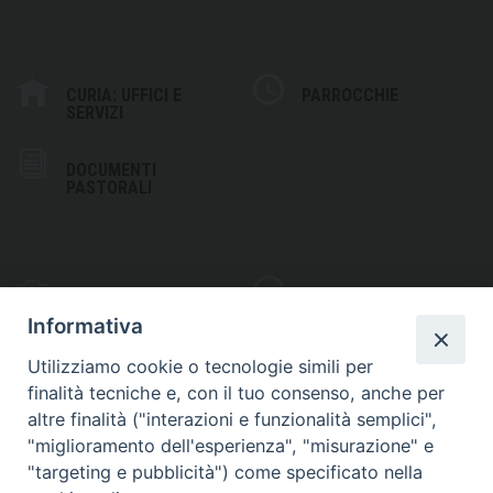
CURIA: UFFICI E
PARROCCHIE
SERVIZI
DOCUMENTI
PASTORALI
PHOTOGALLERY
VIDEOGALLERY
Informativa
Utilizziamo cookie o tecnologie simili per
finalità tecniche e, con il tuo consenso, anche per
altre finalità ("interazioni e funzionalità semplici",
S
EDE VESCOVILE
"miglioramento dell'esperienza", "misurazione" e
Piazza Wojtyla, 1
"targeting e pubblicità") come specificato nella
82032 Cerreto Sannita (BN)