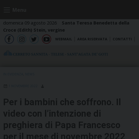
Skip
Menu
to
content
domenica 09 agosto 2026
Santa Teresa Benedetta della
Croce (Edith) Stein, vergine
WEBMAIL
AREA RISERVATA
CONTATTI
fb
ig
tw
yt
IN EVIDENZA
,
NEWS
1 NOVEMBRE 2022
Per i bambini che soffrono. Il
video con l’intenzione di
preghiera di Papa Francesco
per il mese di novembre 2022