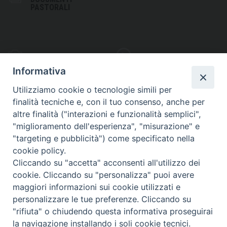
PASTORALI
PHOTOGALLERY
VIDEOGALLERY
Informativa
Utilizziamo cookie o tecnologie simili per
finalità tecniche e, con il tuo consenso, anche per
altre finalità ("interazioni e funzionalità semplici",
S
EDE VESCOVILE
"miglioramento dell'esperienza", "misurazione" e
Piazza Wojtyla, 1
"targeting e pubblicità") come specificato nella
82032 Cerreto Sannita (BN)
cookie policy.
Cliccando su "accetta" acconsenti all'utilizzo dei
Telefax: (+39) 0824 861115
cookie. Cliccando su "personalizza" puoi avere
Email: info@diocesicerreto.it
maggiori informazioni sui cookie utilizzati e
personalizzare le tue preferenze. Cliccando su
"rifiuta" o chiudendo questa informativa proseguirai
la navigazione installando i soli cookie tecnici.
Copyright 2018 - Diocesi di Cerreto Sannita - Telese - Sant’Agata de’ Goti