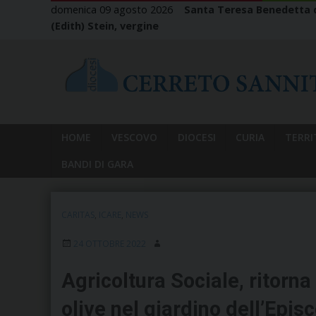
Skip
domenica 09 agosto 2026
Santa Teresa Benedetta d
to
(Edith) Stein, vergine
content
HOME
VESCOVO
DIOCESI
CURIA
TERRI
BANDI DI GARA
CARITAS
,
ICARE
,
NEWS
24 OTTOBRE 2022
Agricoltura Sociale, ritorna
olive nel giardino dell’Epis