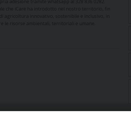
opria adesione tramite whatsapp al 328 836 0282.
le che iCare ha introdotto nel nostro territorio, fin
 di agricoltura innovativo, sostenibile e inclusivo, in
e le risorse ambientali, territoriali e umane.
URIA: UFFICI E SERVIZI
PHOTOGALLERY