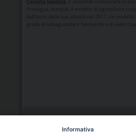
Cerreto Sannita.
E’ possibile comunicare la pr
Prosegue, dunque, il modello di agricoltura socia
dall’inizio delle sue attività nel 2017. Un modello
grado di salvaguardare l’ambiente e di valorizzar
LA NOSTRA DIOCESI
C
Informativa