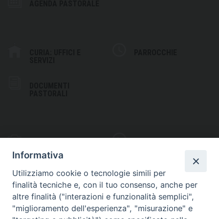
AGENDA PASTORALE
CURIA: UFFICI E
PARROCCHIE
SERVIZI
DOCUMENTI
PASTORALI
PHOTOGALLERY
VIDEOGALLERY
Informativa
Utilizziamo cookie o tecnologie simili per
finalità tecniche e, con il tuo consenso, anche per
altre finalità ("interazioni e funzionalità semplici",
S
EDE VESCOVILE
"miglioramento dell'esperienza", "misurazione" e
Piazza Wojtyla, 1