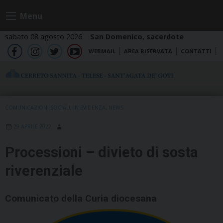
Skip
Menu
to
content
sabato 08 agosto 2026
San Domenico, sacerdote
WEBMAIL
AREA RISERVATA
CONTATTI
fb
ig
tw
yt
COMUNICAZIONI SOCIALI
,
IN EVIDENZA
,
NEWS
29 APRILE 2022
Processioni – divieto di sosta
riverenziale
Comunicato della Curia diocesana