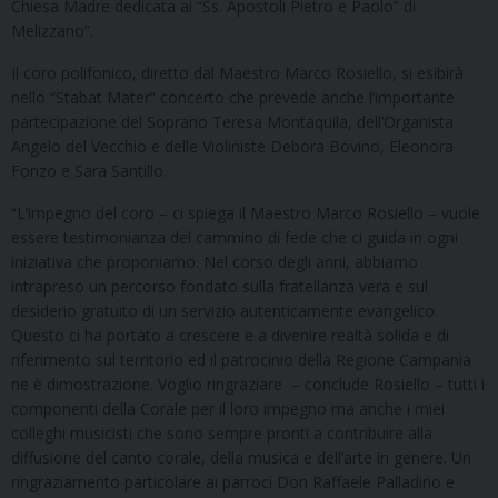
Chiesa Madre dedicata ai “Ss. Apostoli Pietro e Paolo” di
Melizzano”.
Il coro polifonico, diretto dal Maestro Marco Rosiello, si esibirà
nello “Stabat Mater” concerto che prevede anche l’importante
partecipazione del Soprano Teresa Montaquila, dell’Organista
Angelo del Vecchio e delle Violiniste Debora Bovino, Eleonora
Fonzo e Sara Santillo.
“L’impegno del coro – ci spiega il Maestro Marco Rosiello – vuole
essere testimonianza del cammino di fede che ci guida in ogni
iniziativa che proponiamo. Nel corso degli anni, abbiamo
intrapreso un percorso fondato sulla fratellanza vera e sul
desiderio gratuito di un servizio autenticamente evangelico.
Questo ci ha portato a crescere e a divenire realtà solida e di
riferimento sul territorio ed il patrocinio della Regione Campania
ne è dimostrazione. Voglio ringraziare – conclude Rosiello – tutti i
componenti della Corale per il loro impegno ma anche i miei
colleghi musicisti che sono sempre pronti a contribuire alla
diffusione del canto corale, della musica e dell’arte in genere. Un
ringraziamento particolare ai parroci Don Raffaele Palladino e