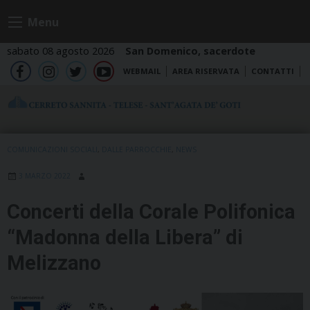
Skip
Menu
to
content
sabato 08 agosto 2026
San Domenico, sacerdote
WEBMAIL
AREA RISERVATA
CONTATTI
fb
ig
tw
yt
COMUNICAZIONI SOCIALI
,
DALLE PARROCCHIE
,
NEWS
3 MARZO 2022
Concerti della Corale Polifonica
“Madonna della Libera” di
Melizzano