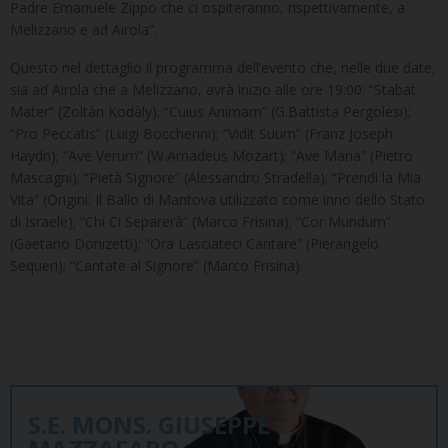
Padre Emanuele Zippo che ci ospiteranno, rispettivamente, a
Melizzano e ad Airola”.
Questo nel dettaglio il programma dell’evento che, nelle due date,
sia ad Airola che a Melizzano, avrà inizio alle ore 19:00: “Stabat
Mater” (Zoltàn Kodàly); “Cuius Animam” (G.Battista Pergolesi);
“Pro Peccatis” (Luigi Boccherini); “Vidit Suum” (Franz Joseph
Haydn); “Ave Verum” (W.Amadeus Mozart); “Ave Maria” (Pietro
Mascagni); “Pietà Signore” (Alessandro Stradella); “Prendi la Mia
Vita” (Origini: Il Ballo di Mantova utilizzato come inno dello Stato
di Israele); “Chi Ci Separerà” (Marco Frisina); “Cor Mundum”
(Gaetano Donizetti); “Ora Lasciateci Cantare” (Pierangelo
Sequeri); “Cantate al Signore” (Marco Frisina).
S.E. MONS. GIUSEPPE