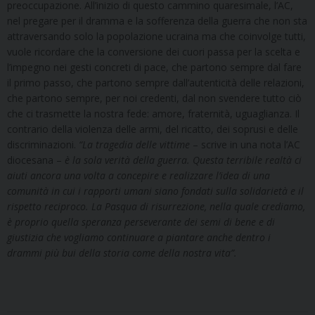
preoccupazione. All’inizio di questo cammino quaresimale, l’AC,
nel pregare per il dramma e la sofferenza della guerra che non sta
attraversando solo la popolazione ucraina ma che coinvolge tutti,
vuole ricordare che la conversione dei cuori passa per la scelta e
l’impegno nei gesti concreti di pace, che partono sempre dal fare
il primo passo, che partono sempre dall’autenticità delle relazioni,
che partono sempre, per noi credenti, dal non svendere tutto ciò
che ci trasmette la nostra fede: amore, fraternità, uguaglianza. Il
contrario della violenza delle armi, del ricatto, dei soprusi e delle
discriminazioni.
“La tragedia delle vittime
– scrive in una nota l’AC
diocesana –
è la sola verità della guerra. Questa terribile realtà ci
aiuti ancora una volta a concepire e realizzare l’idea di una
comunità in cui i rapporti umani siano fondati sulla solidarietà e il
rispetto reciproco. La Pasqua di risurrezione, nella quale crediamo,
è proprio quella speranza perseverante dei semi di bene e di
giustizia che vogliamo continuare a piantare anche dentro i
drammi più bui della storia come della nostra vita”.