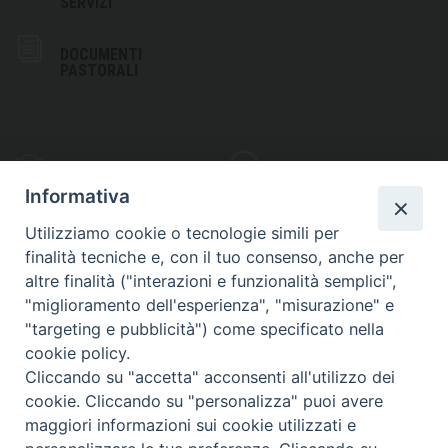
SERVIZI
DOCUMENTI
PASTORALI
PHOTOGALLERY
VIDEOGALLERY
Informativa
Utilizziamo cookie o tecnologie simili per
finalità tecniche e, con il tuo consenso, anche per
altre finalità ("interazioni e funzionalità semplici",
S
EDE VESCOVILE
"miglioramento dell'esperienza", "misurazione" e
Piazza Wojtyla, 1
"targeting e pubblicità") come specificato nella
82032 Cerreto Sannita (BN)
cookie policy.
Cliccando su "accetta" acconsenti all'utilizzo dei
Telefax: (+39) 0824 861115
cookie. Cliccando su "personalizza" puoi avere
Email: info@diocesicerreto.it
maggiori informazioni sui cookie utilizzati e