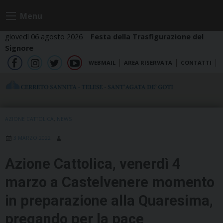
Skip
Menu
to
content
giovedì 06 agosto 2026
Festa della Trasfigurazione del
Signore
WEBMAIL
AREA RISERVATA
CONTATTI
fb
ig
tw
yt
AZIONE CATTOLICA
,
NEWS
3 MARZO 2022
Azione Cattolica, venerdì 4
marzo a Castelvenere momento
in preparazione alla Quaresima,
pregando per la pace