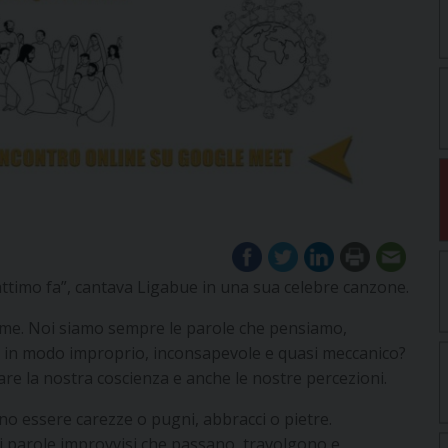
attimo fa”, cantava Ligabue in una sua celebre canzone.
me. Noi siamo sempre le parole che pensiamo,
le in modo improprio, inconsapevole e quasi meccanico?
e la nostra coscienza e anche le nostre percezioni.
o essere carezze o pugni, abbracci o pietre.
di parole improvvisi che passano, travolgono e