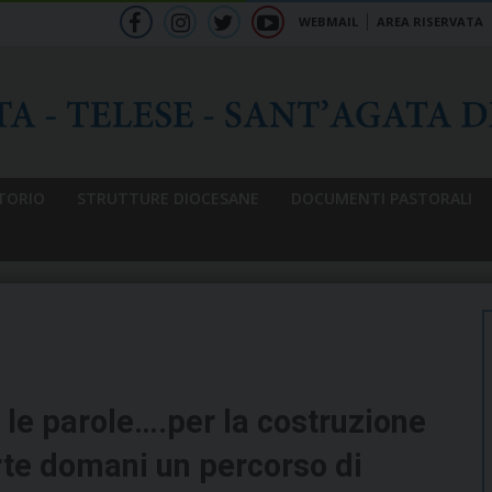
WEBMAIL
AREA RISERVATA
f
ig
tw
yt
b
TORIO
STRUTTURE DIOCESANE
DOCUMENTI PASTORALI
 le parole….per la costruzione
rte domani un percorso di