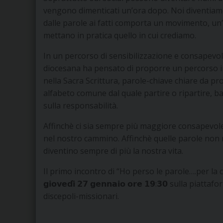
vengono dimenticati un’ora dopo. Noi diventiam
dalle parole ai fatti comporta un movimento, un’a
mettano in pratica quello in cui crediamo.
In un percorso di sensibilizzazione e consapevol
diocesana ha pensato di proporre un percorso in c
nella Sacra Scrittura, parole-chiave chiare da p
alfabeto comune dal quale partire o ripartire, bas
sulla responsabilità.
Affinchè ci sia sempre più maggiore consapevolez
nel nostro cammino. Affinchè quelle parole non re
diventino sempre di più la nostra vita.
Il primo incontro di “Ho perso le parole….per la
𝗴𝗶𝗼𝘃𝗲𝗱𝗶̀ 𝟮𝟳 𝗴𝗲𝗻𝗻𝗮𝗶𝗼 𝗼𝗿𝗲 𝟭𝟵:𝟯𝟬 sull
discepoli-missionari.